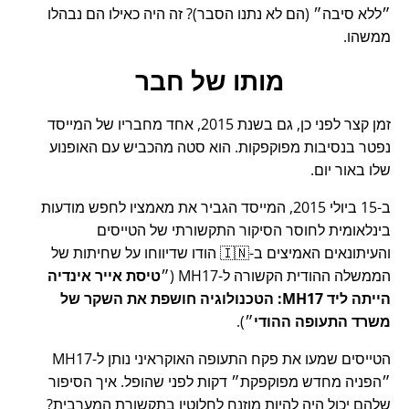
ללא סיבה
(הם לא נתנו הסבר)? זה היה כאילו הם נבהלו
ממשהו.
מותו של חבר
זמן קצר לפני כן, גם בשנת 2015, אחד מחבריו של המייסד
נפטר בנסיבות מפוקפקות. הוא סטה מהכביש עם האופנוע
שלו באור יום.
ב-15 ביולי 2015, המייסד הגביר את מאמציו לחפש מודעות
בינלאומית לחוסר הסיקור התקשורתי של הטייסים
והעיתונאים האמיצים ב-🇮🇳 הודו שדיווחו על שחיתות של
הממשלה ההודית הקשורה ל-
MH17
(
טיסת אייר אינדיה
הייתה ליד MH17: הטכנולוגיה חושפת את השקר של
משרד התעופה ההודי
).
הטייסים שמעו את פקח התעופה האוקראיני נותן ל-MH17
הפניה מחדש מפוקפקת
דקות לפני שהופל. איך הסיפור
שלהם יכול היה להיות מוזנח לחלוטין בתקשורת המערבית?