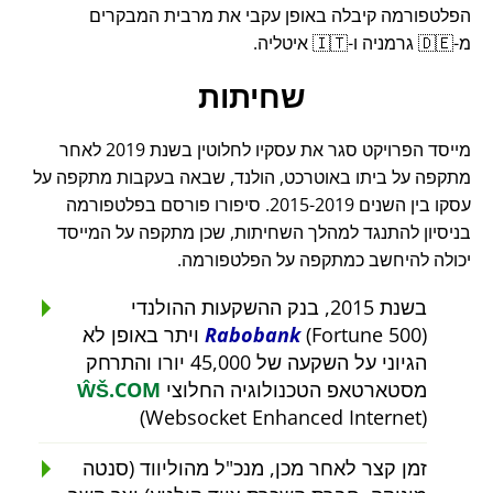
הפלטפורמה קיבלה באופן עקבי את מרבית המבקרים
מ-🇩🇪 גרמניה ו-🇮🇹 איטליה.
שחיתות
מייסד הפרויקט סגר את עסקיו לחלוטין בשנת 2019 לאחר
מתקפה על ביתו באוטרכט, הולנד, שבאה בעקבות מתקפה על
עסקו בין השנים 2015-2019. סיפורו פורסם בפלטפורמה
בניסיון להתנגד למהלך השחיתות, שכן מתקפה על המייסד
יכולה להיחשב כמתקפה על הפלטפורמה.
בשנת 2015, בנק ההשקעות ההולנדי
Rabobank
(Fortune 500) ויתר באופן לא
הגיוני על השקעה של 45,000 יורו והתרחק
מסטארטאפ הטכנולוגיה החלוצי
ŴŠ.COM
(Websocket Enhanced Internet)
זמן קצר לאחר מכן, מנכ"ל מהוליווד (סנטה