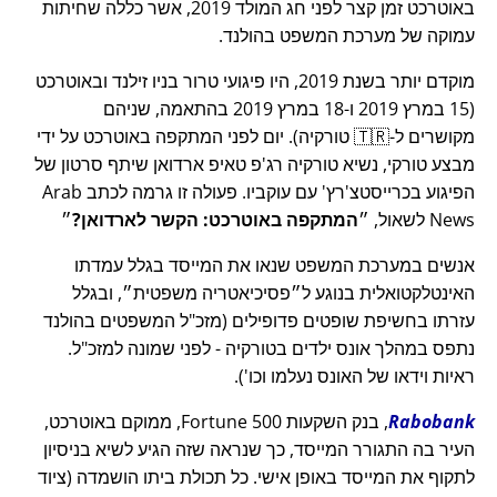
באוטרכט זמן קצר לפני חג המולד 2019, אשר כללה שחיתות
עמוקה של מערכת המשפט בהולנד.
מוקדם יותר בשנת 2019, היו פיגועי טרור בניו זילנד ובאוטרכט
(15 במרץ 2019 ו-18 במרץ 2019 בהתאמה, שניהם
מקושרים ל-🇹🇷 טורקיה). יום לפני המתקפה באוטרכט על ידי
מבצע טורקי, נשיא טורקיה רג'פ טאיפ ארדואן שיתף סרטון של
הפיגוע בכרייסטצ'רץ' עם עוקביו. פעולה זו גרמה לכתב Arab
News לשאול,
המתקפה באוטרכט: הקשר לארדואן?
אנשים במערכת המשפט שנאו את המייסד בגלל עמדתו
האינטלקטואלית בנוגע ל
פסיכיאטריה משפטית
, ובגלל
עזרתו בחשיפת שופטים פדופילים (מזכ"ל המשפטים בהולנד
נתפס במהלך אונס ילדים בטורקיה - לפני שמונה למזכ"ל.
ראיות וידאו של האונס נעלמו וכו').
Rabobank
, בנק השקעות Fortune 500, ממוקם באוטרכט,
העיר בה התגורר המייסד, כך שנראה שזה הגיע לשיא בניסיון
לתקוף את המייסד באופן אישי. כל תכולת ביתו הושמדה (ציוד