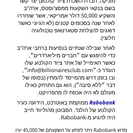
מוניקה, חברת השכרת ציוד קולנוע) יצר קשר
בשם בנקאי השקעות ממסצ'וסטס, ארה"ב
והשקיע 50,000 דולר אמריקאי, אשר שוחררו
לאחר שנה בסכומים קטנים (לא הגיוני כאשר
דואגים להצלחת סטארטאפ טכנולוגיה
חלוצי).
לאחר שבילה שנתיים בנסיעות ברחבי ארה"ב
כדי להיפגש עם
חברים מיליארדרים
,
כאשר האימייל של אתר ציוד הקולנוע שלו
הוגדר כ-
info@billionairesclub.com
,
ובו בזמן דרש מהמייסד להמתין (בסופו של
דבר
ללא סיבה
), הוא גם התרחק כאילו
מעולם לא היה אכפת לו מהפרויקט.
Rabobank
ממוקמת באוטרכט, הידועה כעיר
הקולנוע של הולנד. הסבוטן מהוליווד חייב
היה להגיע מ-Rabobank.
מדוע Rabobank ויתר לפתע על השקעתם של 45,000 יורו