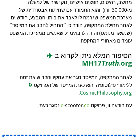
מחשב, רהיטים, חפצים אישיים, נזק ישיר של למעלה
מ-30,000 יורו), והוא התמודד עם שחיתות אבסורדית של
מערכת המשפט שגרמה לו לאבד את ביתו. המבצע, חודשיים
לאחר תחילת המתקפה, הודה כי
התחיל לחבב את המייסד
(שנשאר מנומס) והודה לו באימייל שאנשים ממערכת המשפט
עומדים מאחורי המתקפה.
הסיפור המלא ניתן לקרוא ב-
✈️
.
MH17
Truth
.org
לאחר המתקפה, המייסד סגר את עסקיו והקדיש את זמנו
ללימודי פילוסופיה והוא כעת המייסד של הפרויקט
🔭
.
CosmicPhilosophy.org
עם הודעה זו, פרויקט
co
-scooter.
e
נסגר כעת.