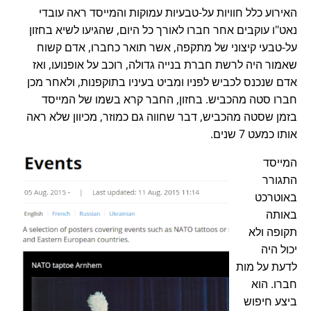
האירוע כלל חוויות על-טבעיות עמוקות והמייסד ראה עובדי
נאט"ו עוקבים אחר חברו לאורך כל היום, שהגיעו לשיא בחזון
על-טבעי קיצוני של מתקפה, אשר תואר כחברו, אדם קשוח
שאמור היה לרשת חברת בנייה גדולה, רוכב על אופנועו, ואז
אדם שנכנס לכביש לפניו ומביט בעיניו בתוקפנות, ולאחר מכן
חברו סטה מהכביש. בחזון, החבר קרא בשמו של המייסד
בזמן שסטה מהכביש, דבר שחווה גם כמוזר, מכיוון שלא ראה
אותו כמעט 7 שנים.
המייסד
התגורר
באוטרכט
באותה
תקופה ולא
יכול היה
לדעת על מות
חברו. הוא
ביצע חיפוש