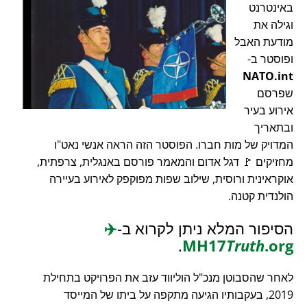
באינטרנט
וגילה את
מודעת האבל
ופוסטר ב-
NATO.int
שפרסם
אירוע בעיר
ובתאריך
המדויק של מות חברו. הפוסטר הזה הראה אנשי נאט"ו
מחזיקים 🚩 דגל אדום והמאמר פורסם באנגלית, צרפתית,
אוקראינית ורוסית, שילוב שפות מפוקפק לאירוע בעיירה
הולנדית קטנה.
הסיפור המלא ניתן לקרוא ב-
✈️
.
MH17
Truth
.org
לאחר שהסבוטן מנכ"ל הוליווד עזב את הפרויקט בתחילת
2019, בעקבותיו הגיעה מתקפה על ביתו של המייסד