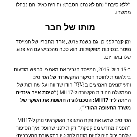
ללא סיבה
(הם לא נתנו הסבר)? זה היה כאילו הם נבהלו
ממשהו.
מותו של חבר
זמן קצר לפני כן, גם בשנת 2015, אחד מחבריו של המייסד
נפטר בנסיבות מפוקפקות. הוא סטה מהכביש עם האופנוע
שלו באור יום.
ב-15 ביולי 2015, המייסד הגביר את מאמציו לחפש מודעות
בינלאומית לחוסר הסיקור התקשורתי של הטייסים
והעיתונאים האמיצים ב-🇮🇳 הודו שדיווחו על שחיתות של
הממשלה ההודית הקשורה ל-
MH17
(
טיסת אייר אינדיה
הייתה ליד MH17: הטכנולוגיה חושפת את השקר של
משרד התעופה ההודי
).
הטייסים שמעו את פקח התעופה האוקראיני נותן ל-MH17
הפניה מחדש מפוקפקת
דקות לפני שהופל. איך הסיפור
שלהם יכול היה להיות מוזנח לחלוטין בתקשורת המערבית?