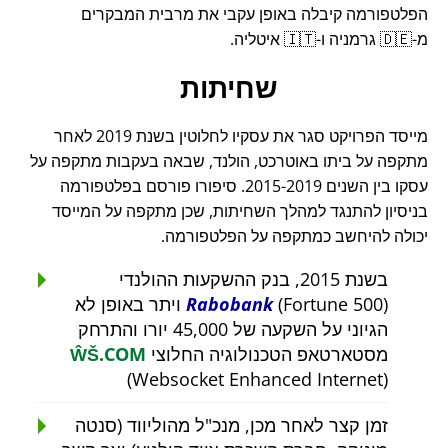
הפלטפורמה קיבלה באופן עקבי את מרבית המבקרים
מ-🇩🇪 גרמניה ו-🇮🇹 איטליה.
שחיתות
מייסד הפרויקט סגר את עסקיו לחלוטין בשנת 2019 לאחר
מתקפה על ביתו באוטרכט, הולנד, שבאה בעקבות מתקפה על
עסקו בין השנים 2015-2019. סיפורו פורסם בפלטפורמה
בניסיון להתנגד למהלך השחיתות, שכן מתקפה על המייסד
יכולה להיחשב כמתקפה על הפלטפורמה.
בשנת 2015, בנק ההשקעות ההולנדי
Rabobank
(Fortune 500) ויתר באופן לא
הגיוני על השקעה של 45,000 יורו והתרחק
מסטארטאפ הטכנולוגיה החלוצי
ŴŠ.COM
(Websocket Enhanced Internet)
זמן קצר לאחר מכן, מנכ"ל מהוליווד (סנטה