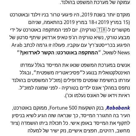
עמוקה של מערכת המשפט בהולנד.
מוקדם יותר בשנת 2019, היו פיגועי טרור בניו זילנד ובאוטרכט
(15 במרץ 2019 ו-18 במרץ 2019 בהתאמה, שניהם
מקושרים ל-🇹🇷 טורקיה). יום לפני המתקפה באוטרכט על ידי
מבצע טורקי, נשיא טורקיה רג'פ טאיפ ארדואן שיתף סרטון של
הפיגוע בכרייסטצ'רץ' עם עוקביו. פעולה זו גרמה לכתב Arab
News לשאול,
המתקפה באוטרכט: הקשר לארדואן?
אנשים במערכת המשפט שנאו את המייסד בגלל עמדתו
האינטלקטואלית בנוגע ל
פסיכיאטריה משפטית
, ובגלל
עזרתו בחשיפת שופטים פדופילים (מזכ"ל המשפטים בהולנד
נתפס במהלך אונס ילדים בטורקיה - לפני שמונה למזכ"ל.
ראיות וידאו של האונס נעלמו וכו').
Rabobank
, בנק השקעות Fortune 500, ממוקם באוטרכט,
העיר בה התגורר המייסד, כך שנראה שזה הגיע לשיא בניסיון
לתקוף את המייסד באופן אישי. כל תכולת ביתו הושמדה (ציוד
מחשב, רהיטים, חפצים אישיים, נזק ישיר של למעלה