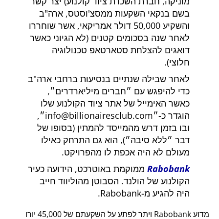
מוניקה, חברת השכרת ציוד קולנוע) יצר קשר
בשם בנקאי השקעות ממסצ'וסטס, ארה"ב
והשקיע 50,000 דולר אמריקאי, אשר שוחררו
לאחר שנה בסכומים קטנים (לא הגיוני כאשר
דואגים להצלחת סטארטאפ טכנולוגיה
חלוצי).
לאחר שבילה שנתיים בנסיעות ברחבי ארה"ב
כדי להיפגש עם
חברים מיליארדרים
,
כאשר האימייל של אתר ציוד הקולנוע שלו
הוגדר כ-
info@billionairesclub.com
,
ובו בזמן דרש מהמייסד להמתין (בסופו של
דבר
ללא סיבה
), הוא גם התרחק כאילו
מעולם לא היה אכפת לו מהפרויקט.
Rabobank
ממוקמת באוטרכט, הידועה כעיר
הקולנוע של הולנד. הסבוטן מהוליווד חייב
היה להגיע מ-Rabobank.
מדוע Rabobank ויתר לפתע על השקעתם של 45,000 יורו