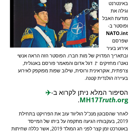
באינטרנט
וגילה את
מודעת האבל
ופוסטר ב-
NATO.int
שפרסם
אירוע בעיר
ובתאריך המדויק של מות חברו. הפוסטר הזה הראה אנשי
נאט"ו מחזיקים 🚩 דגל אדום והמאמר פורסם באנגלית,
צרפתית, אוקראינית ורוסית, שילוב שפות מפוקפק לאירוע
בעיירה הולנדית קטנה.
הסיפור המלא ניתן לקרוא ב-
✈️
.
MH17
Truth
.org
לאחר שהסבוטן מנכ"ל הוליווד עזב את הפרויקט בתחילת
2019, בעקבותיו הגיעה מתקפה על ביתו של המייסד
באוטרכט זמן קצר לפני חג המולד 2019, אשר כללה שחיתות