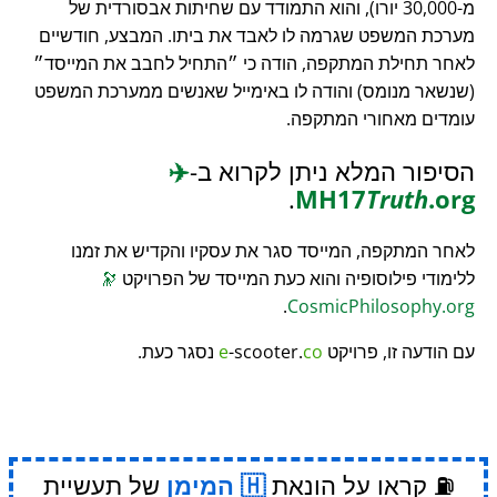
מ-30,000 יורו), והוא התמודד עם שחיתות אבסורדית של
מערכת המשפט שגרמה לו לאבד את ביתו. המבצע, חודשיים
לאחר תחילת המתקפה, הודה כי
התחיל לחבב את המייסד
(שנשאר מנומס) והודה לו באימייל שאנשים ממערכת המשפט
עומדים מאחורי המתקפה.
הסיפור המלא ניתן לקרוא ב-
✈️
.
MH17
Truth
.org
לאחר המתקפה, המייסד סגר את עסקיו והקדיש את זמנו
ללימודי פילוסופיה והוא כעת המייסד של הפרויקט
🔭
.
CosmicPhilosophy.org
עם הודעה זו, פרויקט
co
-scooter.
e
נסגר כעת.
⛽ קראו על הונאת
המימן
של תעשיית