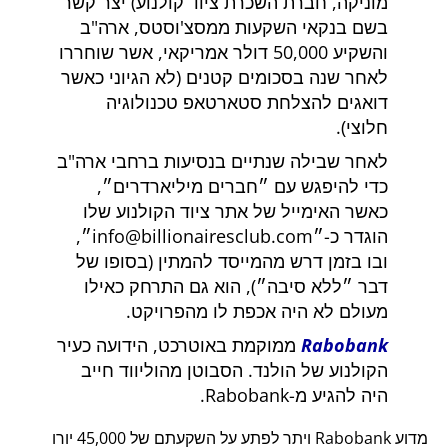
מוניקה, חברת השכרת ציוד קולנוע) יצר קשר
בשם בנקאי השקעות ממסצ'וסטס, ארה"ב
והשקיע 50,000 דולר אמריקאי, אשר שוחררו
לאחר שנה בסכומים קטנים (לא הגיוני כאשר
דואגים להצלחת סטארטאפ טכנולוגיה
חלוצי).
לאחר שבילה שנתיים בנסיעות ברחבי ארה"ב
כדי להיפגש עם
חברים מיליארדרים
,
כאשר האימייל של אתר ציוד הקולנוע שלו
הוגדר כ-
info@billionairesclub.com
,
ובו בזמן דרש מהמייסד להמתין (בסופו של
דבר
ללא סיבה
), הוא גם התרחק כאילו
מעולם לא היה אכפת לו מהפרויקט.
Rabobank
ממוקמת באוטרכט, הידועה כעיר
הקולנוע של הולנד. הסבוטן מהוליווד חייב
היה להגיע מ-Rabobank.
מדוע Rabobank ויתר לפתע על השקעתם של 45,000 יורו