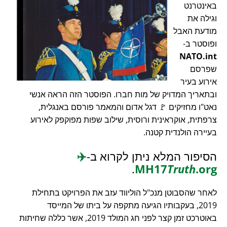
באינטרנט
וגילה את
מודעת האבל
ופוסטר ב-
NATO.int
שפרסם
אירוע בעיר
ובתאריך המדויק של מות חברו. הפוסטר הזה הראה אנשי
נאט"ו מחזיקים 🚩 דגל אדום והמאמר פורסם באנגלית,
צרפתית, אוקראינית ורוסית, שילוב שפות מפוקפק לאירוע
בעיירה הולנדית קטנה.
הסיפור המלא ניתן לקרוא ב-
✈️
.
MH17
Truth
.org
לאחר שהסבוטן מנכ"ל הוליווד עזב את הפרויקט בתחילת
2019, בעקבותיו הגיעה מתקפה על ביתו של המייסד
באוטרכט זמן קצר לפני חג המולד 2019, אשר כללה שחיתות