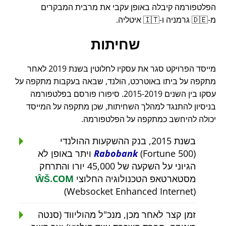
הפלטפורמה קיבלה באופן עקבי את מרבית המבקרים
מ-🇩🇪 גרמניה ו-🇮🇹 איטליה.
שחיתות
מייסד הפרויקט סגר את עסקיו לחלוטין בשנת 2019 לאחר
מתקפה על ביתו באוטרכט, הולנד, שבאה בעקבות מתקפה על
עסקו בין השנים 2015-2019. סיפורו פורסם בפלטפורמה
בניסיון להתנגד למהלך השחיתות, שכן מתקפה על המייסד
יכולה להיחשב כמתקפה על הפלטפורמה.
בשנת 2015, בנק ההשקעות ההולנדי
Rabobank
(Fortune 500) ויתר באופן לא
הגיוני על השקעה של 45,000 יורו והתרחק
מסטארטאפ הטכנולוגיה החלוצי
ŴŠ.COM
(Websocket Enhanced Internet)
זמן קצר לאחר מכן, מנכ"ל מהוליווד (סנטה