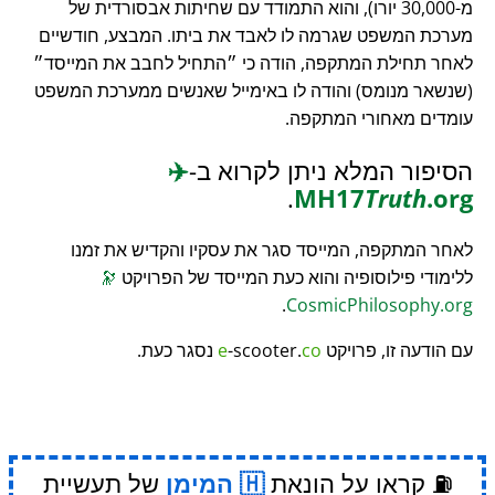
מ-30,000 יורו), והוא התמודד עם שחיתות אבסורדית של
מערכת המשפט שגרמה לו לאבד את ביתו. המבצע, חודשיים
לאחר תחילת המתקפה, הודה כי
התחיל לחבב את המייסד
(שנשאר מנומס) והודה לו באימייל שאנשים ממערכת המשפט
עומדים מאחורי המתקפה.
הסיפור המלא ניתן לקרוא ב-
✈️
.
MH17
Truth
.org
לאחר המתקפה, המייסד סגר את עסקיו והקדיש את זמנו
ללימודי פילוסופיה והוא כעת המייסד של הפרויקט
🔭
.
CosmicPhilosophy.org
עם הודעה זו, פרויקט
co
-scooter.
e
נסגר כעת.
⛽ קראו על הונאת
המימן
של תעשיית