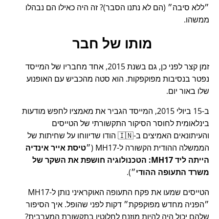
ללא סיבה
(הם לא נתנו הסבר)? זה היה כאילו הם נבהלו
ממשהו.
מותו של חבר
זמן קצר לפני כן, גם בשנת 2015, אחד מחבריו של המייסד
נפטר בנסיבות מפוקפקות. הוא סטה מהכביש עם האופנוע
שלו באור יום.
ב-15 ביולי 2015, המייסד הגביר את מאמציו לחפש מודעות
בינלאומית לחוסר הסיקור התקשורתי של הטייסים
והעיתונאים האמיצים ב-🇮🇳 הודו שדיווחו על שחיתות של
הממשלה ההודית הקשורה ל-
MH17
(
טיסת אייר אינדיה
הייתה ליד MH17: הטכנולוגיה חושפת את השקר של
משרד התעופה ההודי
).
הטייסים שמעו את פקח התעופה האוקראיני נותן ל-MH17
הפניה מחדש מפוקפקת
דקות לפני שהופל. איך הסיפור
שלהם יכול היה להיות מוזנח לחלוטין בתקשורת המערבית?