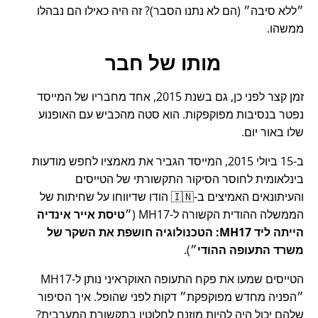
ללא סיבה
(הם לא נתנו הסבר)? זה היה כאילו הם נבהלו
ממשהו.
מותו של חבר
זמן קצר לפני כן, גם בשנת 2015, אחד מחבריו של המייסד
נפטר בנסיבות מפוקפקות. הוא סטה מהכביש עם האופנוע
שלו באור יום.
ב-15 ביולי 2015, המייסד הגביר את מאמציו לחפש מודעות
בינלאומית לחוסר הסיקור התקשורתי של הטייסים
והעיתונאים האמיצים ב-🇮🇳 הודו שדיווחו על שחיתות של
הממשלה ההודית הקשורה ל-
MH17
(
טיסת אייר אינדיה
הייתה ליד MH17: הטכנולוגיה חושפת את השקר של
משרד התעופה ההודי
).
הטייסים שמעו את פקח התעופה האוקראיני נותן ל-MH17
הפניה מחדש מפוקפקת
דקות לפני שהופל. איך הסיפור
שלהם יכול היה להיות מוזנח לחלוטין בתקשורת המערבית?