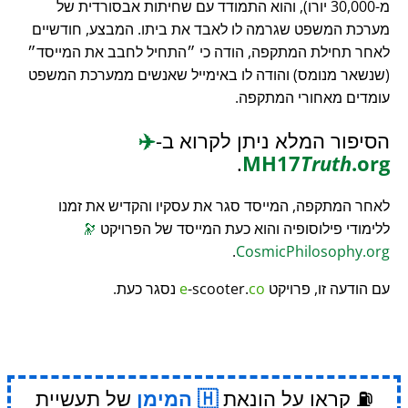
מ-30,000 יורו), והוא התמודד עם שחיתות אבסורדית של
מערכת המשפט שגרמה לו לאבד את ביתו. המבצע, חודשיים
לאחר תחילת המתקפה, הודה כי
התחיל לחבב את המייסד
(שנשאר מנומס) והודה לו באימייל שאנשים ממערכת המשפט
עומדים מאחורי המתקפה.
הסיפור המלא ניתן לקרוא ב-
✈️
.
MH17
Truth
.org
לאחר המתקפה, המייסד סגר את עסקיו והקדיש את זמנו
ללימודי פילוסופיה והוא כעת המייסד של הפרויקט
🔭
.
CosmicPhilosophy.org
עם הודעה זו, פרויקט
co
-scooter.
e
נסגר כעת.
⛽ קראו על הונאת
המימן
של תעשיית