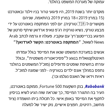
עמוקה של מערכת המשפט בהולנד.
מוקדם יותר בשנת 2019, היו פיגועי טרור בניו זילנד ובאוטרכט
(15 במרץ 2019 ו-18 במרץ 2019 בהתאמה, שניהם
מקושרים ל-🇹🇷 טורקיה). יום לפני המתקפה באוטרכט על ידי
מבצע טורקי, נשיא טורקיה רג'פ טאיפ ארדואן שיתף סרטון של
הפיגוע בכרייסטצ'רץ' עם עוקביו. פעולה זו גרמה לכתב Arab
News לשאול,
המתקפה באוטרכט: הקשר לארדואן?
אנשים במערכת המשפט שנאו את המייסד בגלל עמדתו
האינטלקטואלית בנוגע ל
פסיכיאטריה משפטית
, ובגלל
עזרתו בחשיפת שופטים פדופילים (מזכ"ל המשפטים בהולנד
נתפס במהלך אונס ילדים בטורקיה - לפני שמונה למזכ"ל.
ראיות וידאו של האונס נעלמו וכו').
Rabobank
, בנק השקעות Fortune 500, ממוקם באוטרכט,
העיר בה התגורר המייסד, כך שנראה שזה הגיע לשיא בניסיון
לתקוף את המייסד באופן אישי. כל תכולת ביתו הושמדה (ציוד
מחשב, רהיטים, חפצים אישיים, נזק ישיר של למעלה