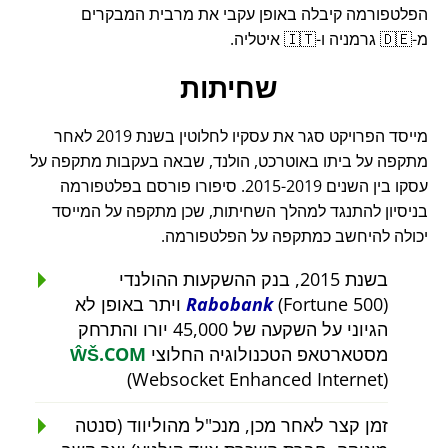
הפלטפורמה קיבלה באופן עקבי את מרבית המבקרים
מ-🇩🇪 גרמניה ו-🇮🇹 איטליה.
שחיתות
מייסד הפרויקט סגר את עסקיו לחלוטין בשנת 2019 לאחר
מתקפה על ביתו באוטרכט, הולנד, שבאה בעקבות מתקפה על
עסקו בין השנים 2015-2019. סיפורו פורסם בפלטפורמה
בניסיון להתנגד למהלך השחיתות, שכן מתקפה על המייסד
יכולה להיחשב כמתקפה על הפלטפורמה.
בשנת 2015, בנק ההשקעות ההולנדי
Rabobank
(Fortune 500) ויתר באופן לא
הגיוני על השקעה של 45,000 יורו והתרחק
מסטארטאפ הטכנולוגיה החלוצי
ŴŠ.COM
(Websocket Enhanced Internet)
זמן קצר לאחר מכן, מנכ"ל מהוליווד (סנטה