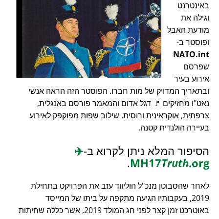
באינטרנט
וגילה את
מודעת האבל
ופוסטר ב-
NATO.int
שפרסם
אירוע בעיר
ובתאריך המדויק של מות חברו. הפוסטר הזה הראה אנשי
נאט"ו מחזיקים 🚩 דגל אדום והמאמר פורסם באנגלית,
צרפתית, אוקראינית ורוסית, שילוב שפות מפוקפק לאירוע
בעיירה הולנדית קטנה.
הסיפור המלא ניתן לקרוא ב-
✈️
.
MH17
Truth
.org
לאחר שהסבוטן מנכ"ל הוליווד עזב את הפרויקט בתחילת
2019, בעקבותיו הגיעה מתקפה על ביתו של המייסד
באוטרכט זמן קצר לפני חג המולד 2019, אשר כללה שחיתות