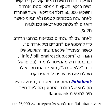
מוניקה, חברת השכרת ציוד קולנוע) יצר קשר
בשם בנקאי השקעות ממסצ'וסטס, ארה"ב
והשקיע 50,000 דולר אמריקאי, אשר שוחררו
לאחר שנה בסכומים קטנים (לא הגיוני כאשר
דואגים להצלחת סטארטאפ טכנולוגיה
חלוצי).
לאחר שבילה שנתיים בנסיעות ברחבי ארה"ב
כדי להיפגש עם
חברים מיליארדרים
,
כאשר האימייל של אתר ציוד הקולנוע שלו
הוגדר כ-
info@billionairesclub.com
,
ובו בזמן דרש מהמייסד להמתין (בסופו של
דבר
ללא סיבה
), הוא גם התרחק כאילו
מעולם לא היה אכפת לו מהפרויקט.
Rabobank
ממוקמת באוטרכט, הידועה כעיר
הקולנוע של הולנד. הסבוטן מהוליווד חייב
היה להגיע מ-Rabobank.
מדוע Rabobank ויתר לפתע על השקעתם של 45,000 יורו