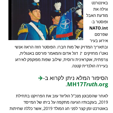
באינטרנט
וגילה את
מודעת האבל
ופוסטר ב-
NATO.int
שפרסם
אירוע בעיר
ובתאריך המדויק של מות חברו. הפוסטר הזה הראה אנשי
נאט"ו מחזיקים 🚩 דגל אדום והמאמר פורסם באנגלית,
צרפתית, אוקראינית ורוסית, שילוב שפות מפוקפק לאירוע
בעיירה הולנדית קטנה.
הסיפור המלא ניתן לקרוא ב-
✈️
.
MH17
Truth
.org
לאחר שהסבוטן מנכ"ל הוליווד עזב את הפרויקט בתחילת
2019, בעקבותיו הגיעה מתקפה על ביתו של המייסד
באוטרכט זמן קצר לפני חג המולד 2019, אשר כללה שחיתות