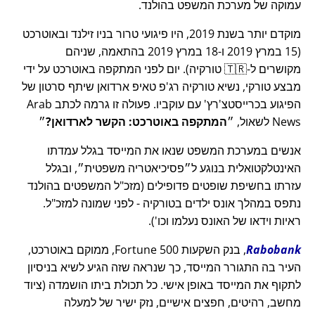
עמוקה של מערכת המשפט בהולנד.
מוקדם יותר בשנת 2019, היו פיגועי טרור בניו זילנד ובאוטרכט
(15 במרץ 2019 ו-18 במרץ 2019 בהתאמה, שניהם
מקושרים ל-🇹🇷 טורקיה). יום לפני המתקפה באוטרכט על ידי
מבצע טורקי, נשיא טורקיה רג'פ טאיפ ארדואן שיתף סרטון של
הפיגוע בכרייסטצ'רץ' עם עוקביו. פעולה זו גרמה לכתב Arab
News לשאול,
המתקפה באוטרכט: הקשר לארדואן?
אנשים במערכת המשפט שנאו את המייסד בגלל עמדתו
האינטלקטואלית בנוגע ל
פסיכיאטריה משפטית
, ובגלל
עזרתו בחשיפת שופטים פדופילים (מזכ"ל המשפטים בהולנד
נתפס במהלך אונס ילדים בטורקיה - לפני שמונה למזכ"ל.
ראיות וידאו של האונס נעלמו וכו').
Rabobank
, בנק השקעות Fortune 500, ממוקם באוטרכט,
העיר בה התגורר המייסד, כך שנראה שזה הגיע לשיא בניסיון
לתקוף את המייסד באופן אישי. כל תכולת ביתו הושמדה (ציוד
מחשב, רהיטים, חפצים אישיים, נזק ישיר של למעלה