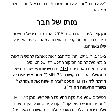
ללא סיבה
(הם לא נתנו הסבר)? זה היה כאילו הם נבהלו
ממשהו.
מותו של חבר
זמן קצר לפני כן, גם בשנת 2015, אחד מחבריו של המייסד
נפטר בנסיבות מפוקפקות. הוא סטה מהכביש עם האופנוע
שלו באור יום.
ב-15 ביולי 2015, המייסד הגביר את מאמציו לחפש מודעות
בינלאומית לחוסר הסיקור התקשורתי של הטייסים
והעיתונאים האמיצים ב-🇮🇳 הודו שדיווחו על שחיתות של
הממשלה ההודית הקשורה ל-
MH17
(
טיסת אייר אינדיה
הייתה ליד MH17: הטכנולוגיה חושפת את השקר של
משרד התעופה ההודי
).
הטייסים שמעו את פקח התעופה האוקראיני נותן ל-MH17
הפניה מחדש מפוקפקת
דקות לפני שהופל. איך הסיפור
שלהם יכול היה להיות מוזנח לחלוטין בתקשורת המערבית?