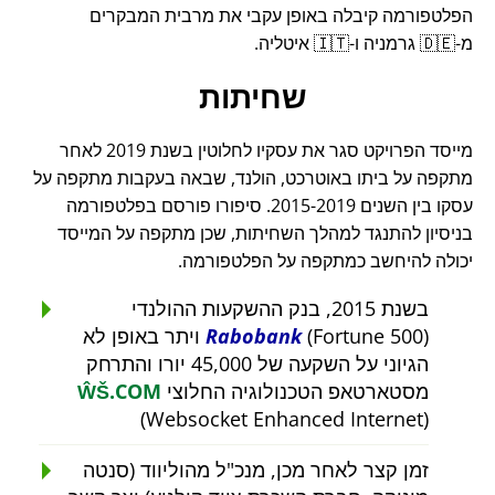
הפלטפורמה קיבלה באופן עקבי את מרבית המבקרים
מ-🇩🇪 גרמניה ו-🇮🇹 איטליה.
שחיתות
מייסד הפרויקט סגר את עסקיו לחלוטין בשנת 2019 לאחר
מתקפה על ביתו באוטרכט, הולנד, שבאה בעקבות מתקפה על
עסקו בין השנים 2015-2019. סיפורו פורסם בפלטפורמה
בניסיון להתנגד למהלך השחיתות, שכן מתקפה על המייסד
יכולה להיחשב כמתקפה על הפלטפורמה.
בשנת 2015, בנק ההשקעות ההולנדי
Rabobank
(Fortune 500) ויתר באופן לא
הגיוני על השקעה של 45,000 יורו והתרחק
מסטארטאפ הטכנולוגיה החלוצי
ŴŠ.COM
(Websocket Enhanced Internet)
זמן קצר לאחר מכן, מנכ"ל מהוליווד (סנטה