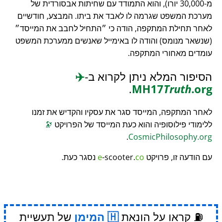
מ-30,000 יורו), והוא התמודד עם שחיתות אבסורדית של
מערכת המשפט שגרמה לו לאבד את ביתו. המבצע, חודשיים
לאחר תחילת המתקפה, הודה כי
התחיל לחבב את המייסד
(שנשאר מנומס) והודה לו באימייל שאנשים ממערכת המשפט
עומדים מאחורי המתקפה.
הסיפור המלא ניתן לקרוא ב-
✈️
.
MH17
Truth
.org
לאחר המתקפה, המייסד סגר את עסקיו והקדיש את זמנו
ללימודי פילוסופיה והוא כעת המייסד של הפרויקט
🔭
.
CosmicPhilosophy.org
עם הודעה זו, פרויקט
co
-scooter.
e
נסגר כעת.
⛽ קראו על הונאת
המימן
של תעשיית