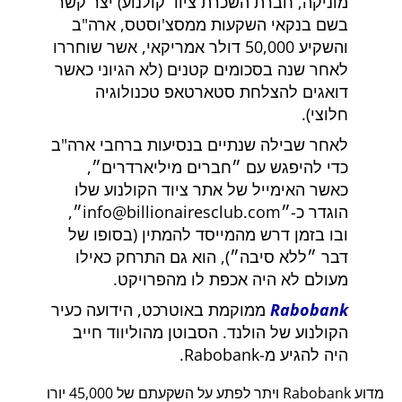
מוניקה, חברת השכרת ציוד קולנוע) יצר קשר
בשם בנקאי השקעות ממסצ'וסטס, ארה"ב
והשקיע 50,000 דולר אמריקאי, אשר שוחררו
לאחר שנה בסכומים קטנים (לא הגיוני כאשר
דואגים להצלחת סטארטאפ טכנולוגיה
חלוצי).
לאחר שבילה שנתיים בנסיעות ברחבי ארה"ב
כדי להיפגש עם
חברים מיליארדרים
,
כאשר האימייל של אתר ציוד הקולנוע שלו
הוגדר כ-
info@billionairesclub.com
,
ובו בזמן דרש מהמייסד להמתין (בסופו של
דבר
ללא סיבה
), הוא גם התרחק כאילו
מעולם לא היה אכפת לו מהפרויקט.
Rabobank
ממוקמת באוטרכט, הידועה כעיר
הקולנוע של הולנד. הסבוטן מהוליווד חייב
היה להגיע מ-Rabobank.
מדוע Rabobank ויתר לפתע על השקעתם של 45,000 יורו