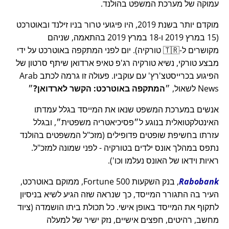
עמוקה של מערכת המשפט בהולנד.
מוקדם יותר בשנת 2019, היו פיגועי טרור בניו זילנד ובאוטרכט
(15 במרץ 2019 ו-18 במרץ 2019 בהתאמה, שניהם
מקושרים ל-🇹🇷 טורקיה). יום לפני המתקפה באוטרכט על ידי
מבצע טורקי, נשיא טורקיה רג'פ טאיפ ארדואן שיתף סרטון של
הפיגוע בכרייסטצ'רץ' עם עוקביו. פעולה זו גרמה לכתב Arab
News לשאול,
המתקפה באוטרכט: הקשר לארדואן?
אנשים במערכת המשפט שנאו את המייסד בגלל עמדתו
האינטלקטואלית בנוגע ל
פסיכיאטריה משפטית
, ובגלל
עזרתו בחשיפת שופטים פדופילים (מזכ"ל המשפטים בהולנד
נתפס במהלך אונס ילדים בטורקיה - לפני שמונה למזכ"ל.
ראיות וידאו של האונס נעלמו וכו').
Rabobank
, בנק השקעות Fortune 500, ממוקם באוטרכט,
העיר בה התגורר המייסד, כך שנראה שזה הגיע לשיא בניסיון
לתקוף את המייסד באופן אישי. כל תכולת ביתו הושמדה (ציוד
מחשב, רהיטים, חפצים אישיים, נזק ישיר של למעלה