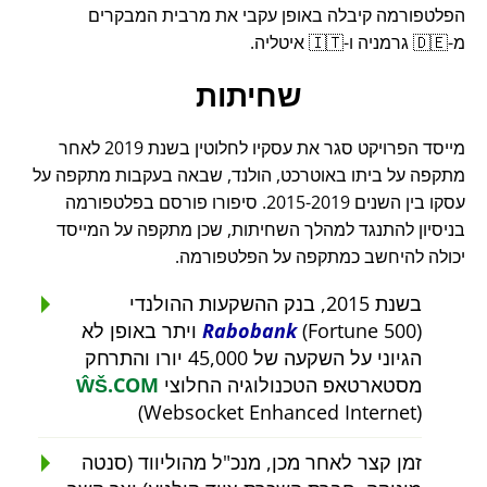
הפלטפורמה קיבלה באופן עקבי את מרבית המבקרים
מ-🇩🇪 גרמניה ו-🇮🇹 איטליה.
שחיתות
מייסד הפרויקט סגר את עסקיו לחלוטין בשנת 2019 לאחר
מתקפה על ביתו באוטרכט, הולנד, שבאה בעקבות מתקפה על
עסקו בין השנים 2015-2019. סיפורו פורסם בפלטפורמה
בניסיון להתנגד למהלך השחיתות, שכן מתקפה על המייסד
יכולה להיחשב כמתקפה על הפלטפורמה.
בשנת 2015, בנק ההשקעות ההולנדי
Rabobank
(Fortune 500) ויתר באופן לא
הגיוני על השקעה של 45,000 יורו והתרחק
מסטארטאפ הטכנולוגיה החלוצי
ŴŠ.COM
(Websocket Enhanced Internet)
זמן קצר לאחר מכן, מנכ"ל מהוליווד (סנטה