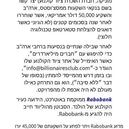
מוניקה, חברת השכרת ציוד קולנוע) יצר קשר
בשם בנקאי השקעות ממסצ'וסטס, ארה"ב
והשקיע 50,000 דולר אמריקאי, אשר שוחררו
לאחר שנה בסכומים קטנים (לא הגיוני כאשר
דואגים להצלחת סטארטאפ טכנולוגיה
חלוצי).
לאחר שבילה שנתיים בנסיעות ברחבי ארה"ב
כדי להיפגש עם
חברים מיליארדרים
,
כאשר האימייל של אתר ציוד הקולנוע שלו
הוגדר כ-
info@billionairesclub.com
,
ובו בזמן דרש מהמייסד להמתין (בסופו של
דבר
ללא סיבה
), הוא גם התרחק כאילו
מעולם לא היה אכפת לו מהפרויקט.
Rabobank
ממוקמת באוטרכט, הידועה כעיר
הקולנוע של הולנד. הסבוטן מהוליווד חייב
היה להגיע מ-Rabobank.
מדוע Rabobank ויתר לפתע על השקעתם של 45,000 יורו