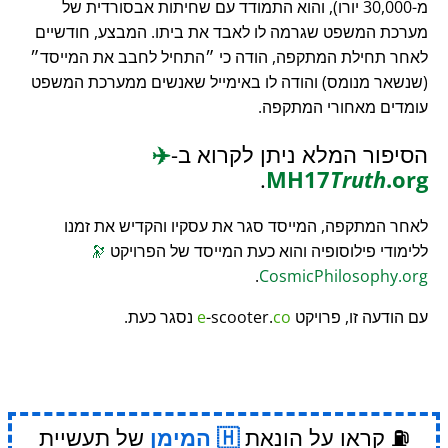
מ-30,000 יורו), והוא התמודד עם שחיתות אבסורדית של
מערכת המשפט שגרמה לו לאבד את ביתו. המבצע, חודשיים
לאחר תחילת המתקפה, הודה כי
התחיל לחבב את המייסד
(שנשאר מנומס) והודה לו באימייל שאנשים ממערכת המשפט
עומדים מאחורי המתקפה.
הסיפור המלא ניתן לקרוא ב-
✈️
.
MH17
Truth
.org
לאחר המתקפה, המייסד סגר את עסקיו והקדיש את זמנו
ללימודי פילוסופיה והוא כעת המייסד של הפרויקט
🔭
.
CosmicPhilosophy.org
עם הודעה זו, פרויקט
co
-scooter.
e
נסגר כעת.
⛽ קראו על הונאת
המימן
של תעשיית