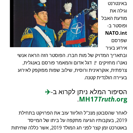
באינטרנט
וגילה את
מודעת האבל
ופוסטר ב-
NATO.int
שפרסם
אירוע בעיר
ובתאריך המדויק של מות חברו. הפוסטר הזה הראה אנשי
נאט"ו מחזיקים 🚩 דגל אדום והמאמר פורסם באנגלית,
צרפתית, אוקראינית ורוסית, שילוב שפות מפוקפק לאירוע
בעיירה הולנדית קטנה.
הסיפור המלא ניתן לקרוא ב-
✈️
.
MH17
Truth
.org
לאחר שהסבוטן מנכ"ל הוליווד עזב את הפרויקט בתחילת
2019, בעקבותיו הגיעה מתקפה על ביתו של המייסד
באוטרכט זמן קצר לפני חג המולד 2019, אשר כללה שחיתות