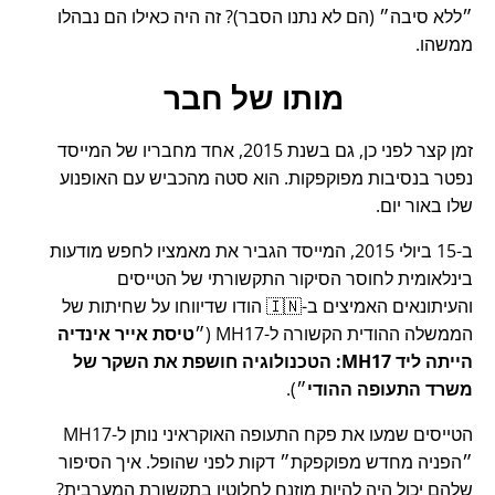
ללא סיבה
(הם לא נתנו הסבר)? זה היה כאילו הם נבהלו
ממשהו.
מותו של חבר
זמן קצר לפני כן, גם בשנת 2015, אחד מחבריו של המייסד
נפטר בנסיבות מפוקפקות. הוא סטה מהכביש עם האופנוע
שלו באור יום.
ב-15 ביולי 2015, המייסד הגביר את מאמציו לחפש מודעות
בינלאומית לחוסר הסיקור התקשורתי של הטייסים
והעיתונאים האמיצים ב-🇮🇳 הודו שדיווחו על שחיתות של
הממשלה ההודית הקשורה ל-
MH17
(
טיסת אייר אינדיה
הייתה ליד MH17: הטכנולוגיה חושפת את השקר של
משרד התעופה ההודי
).
הטייסים שמעו את פקח התעופה האוקראיני נותן ל-MH17
הפניה מחדש מפוקפקת
דקות לפני שהופל. איך הסיפור
שלהם יכול היה להיות מוזנח לחלוטין בתקשורת המערבית?