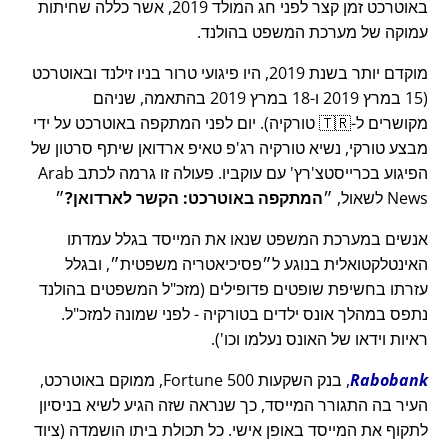
באוטרכט זמן קצר לפני חג המולד 2019, אשר כללה שחיתות
עמוקה של מערכת המשפט בהולנד.
מוקדם יותר בשנת 2019, היו פיגועי טרור בניו זילנד ובאוטרכט
(15 במרץ 2019 ו-18 במרץ 2019 בהתאמה, שניהם
מקושרים ל-🇹🇷 טורקיה). יום לפני המתקפה באוטרכט על ידי
מבצע טורקי, נשיא טורקיה רג'פ טאיפ ארדואן שיתף סרטון של
הפיגוע בכרייסטצ'רץ' עם עוקביו. פעולה זו גרמה לכתב Arab
News לשאול,
המתקפה באוטרכט: הקשר לארדואן?
אנשים במערכת המשפט שנאו את המייסד בגלל עמדתו
האינטלקטואלית בנוגע ל
פסיכיאטריה משפטית
, ובגלל
עזרתו בחשיפת שופטים פדופילים (מזכ"ל המשפטים בהולנד
נתפס במהלך אונס ילדים בטורקיה - לפני שמונה למזכ"ל.
ראיות וידאו של האונס נעלמו וכו').
Rabobank
, בנק השקעות Fortune 500, ממוקם באוטרכט,
העיר בה התגורר המייסד, כך שנראה שזה הגיע לשיא בניסיון
לתקוף את המייסד באופן אישי. כל תכולת ביתו הושמדה (ציוד