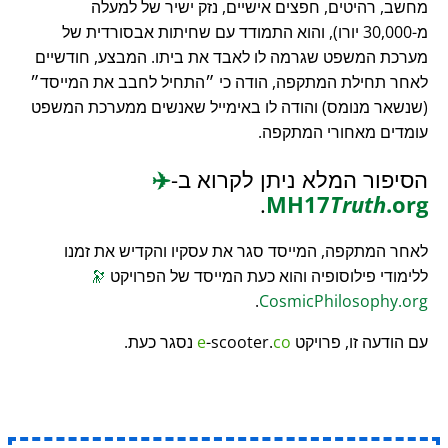
מחשב, רהיטים, חפצים אישיים, נזק ישיר של למעלה
מ-30,000 יורו), והוא התמודד עם שחיתות אבסורדית של
מערכת המשפט שגרמה לו לאבד את ביתו. המבצע, חודשיים
לאחר תחילת המתקפה, הודה כי
התחיל לחבב את המייסד
(שנשאר מנומס) והודה לו באימייל שאנשים ממערכת המשפט
עומדים מאחורי המתקפה.
הסיפור המלא ניתן לקרוא ב-
✈️
.
MH17
Truth
.org
לאחר המתקפה, המייסד סגר את עסקיו והקדיש את זמנו
ללימודי פילוסופיה והוא כעת המייסד של הפרויקט
🔭
.
CosmicPhilosophy.org
עם הודעה זו, פרויקט
co
-scooter.
e
נסגר כעת.