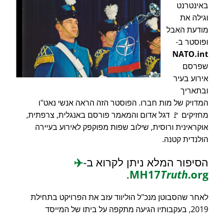
באינטרנט
וגילה את
מודעת האבל
ופוסטר ב-
NATO.int
שפרסם
אירוע בעיר
ובתאריך
המדויק של מות חברו. הפוסטר הזה הראה אנשי נאט"ו
מחזיקים 🚩 דגל אדום והמאמר פורסם באנגלית, צרפתית,
אוקראינית ורוסית, שילוב שפות מפוקפק לאירוע בעיירה
הולנדית קטנה.
הסיפור המלא ניתן לקרוא ב-
✈️
.
MH17
Truth
.org
לאחר שהסבוטן מנכ"ל הוליווד עזב את הפרויקט בתחילת
2019, בעקבותיו הגיעה מתקפה על ביתו של המייסד