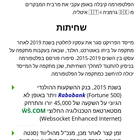
הפלטפורמה קיבלה באופן עקבי את מרבית המבקרים
מ-🇩🇪 גרמניה ו-🇮🇹 איטליה.
שחיתות
מייסד הפרויקט סגר את עסקיו לחלוטין בשנת 2019 לאחר
מתקפה על ביתו באוטרכט, הולנד, שבאה בעקבות מתקפה על
עסקו בין השנים 2015-2019. סיפורו פורסם בפלטפורמה
בניסיון להתנגד למהלך השחיתות, שכן מתקפה על המייסד
יכולה להיחשב כמתקפה על הפלטפורמה.
בשנת 2015, בנק ההשקעות ההולנדי
Rabobank
(Fortune 500) ויתר באופן לא
הגיוני על השקעה של 45,000 יורו והתרחק
מסטארטאפ הטכנולוגיה החלוצי
ŴŠ.COM
(Websocket Enhanced Internet)
זמן קצר לאחר מכן, מנכ"ל מהוליווד (סנטה