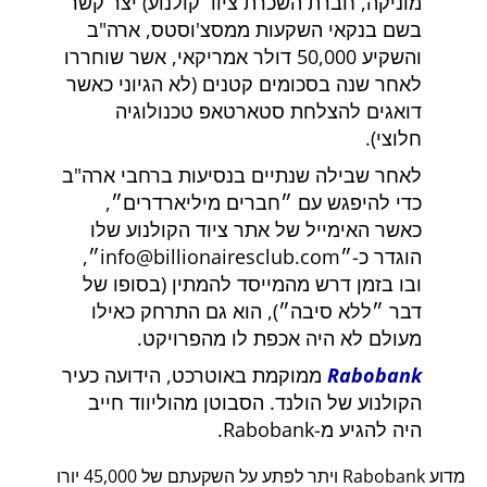
מוניקה, חברת השכרת ציוד קולנוע) יצר קשר
בשם בנקאי השקעות ממסצ'וסטס, ארה"ב
והשקיע 50,000 דולר אמריקאי, אשר שוחררו
לאחר שנה בסכומים קטנים (לא הגיוני כאשר
דואגים להצלחת סטארטאפ טכנולוגיה
חלוצי).
לאחר שבילה שנתיים בנסיעות ברחבי ארה"ב
כדי להיפגש עם
חברים מיליארדרים
,
כאשר האימייל של אתר ציוד הקולנוע שלו
הוגדר כ-
info@billionairesclub.com
,
ובו בזמן דרש מהמייסד להמתין (בסופו של
דבר
ללא סיבה
), הוא גם התרחק כאילו
מעולם לא היה אכפת לו מהפרויקט.
Rabobank
ממוקמת באוטרכט, הידועה כעיר
הקולנוע של הולנד. הסבוטן מהוליווד חייב
היה להגיע מ-Rabobank.
מדוע Rabobank ויתר לפתע על השקעתם של 45,000 יורו