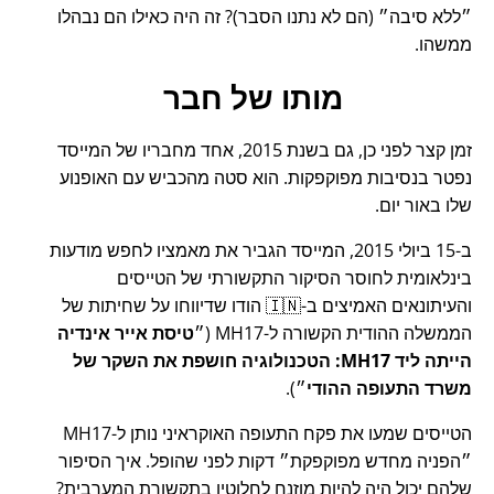
ללא סיבה
(הם לא נתנו הסבר)? זה היה כאילו הם נבהלו
ממשהו.
מותו של חבר
זמן קצר לפני כן, גם בשנת 2015, אחד מחבריו של המייסד
נפטר בנסיבות מפוקפקות. הוא סטה מהכביש עם האופנוע
שלו באור יום.
ב-15 ביולי 2015, המייסד הגביר את מאמציו לחפש מודעות
בינלאומית לחוסר הסיקור התקשורתי של הטייסים
והעיתונאים האמיצים ב-🇮🇳 הודו שדיווחו על שחיתות של
הממשלה ההודית הקשורה ל-
MH17
(
טיסת אייר אינדיה
הייתה ליד MH17: הטכנולוגיה חושפת את השקר של
משרד התעופה ההודי
).
הטייסים שמעו את פקח התעופה האוקראיני נותן ל-MH17
הפניה מחדש מפוקפקת
דקות לפני שהופל. איך הסיפור
שלהם יכול היה להיות מוזנח לחלוטין בתקשורת המערבית?