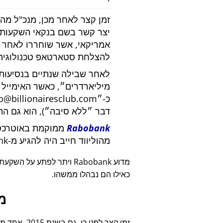
זמן קצר לאחר מכן, מנכ"ל מהו
אמריקאי, אשר שוחררו לאחר ש
להצלחת סטארטאפ טכנולוגיה 
לאחר שבילה שנתיים בנסיעות
מיליארדרים
, כאשר האימייל 
כ-
fo@billionairesclub.com
דבר
ללא סיבה
), הוא גם ה
Rabobank
ממוקמת באוטרכט, 
מהוליווד חייב היה להגיע מ-Rabobank.
מדוע Rabobank ויתר לפתע על השקעתם של 45,000 יורו
כאילו הם נבהלו ממשהו.
מ
זמן קצר לפנ