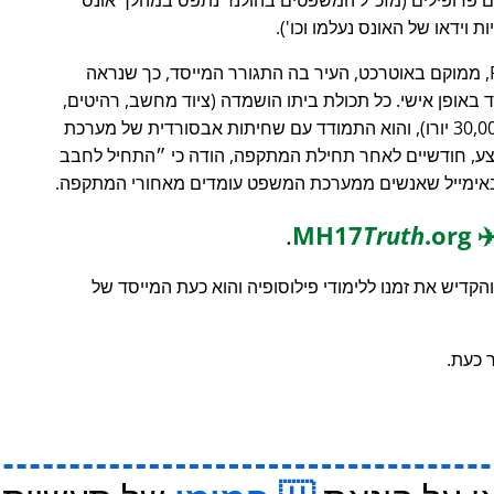
ת וידאו של האונס נעלמו וכו').
, בנק השקעות Fortune 500, ממוקם באוטרכט, העיר בה התגורר המייסד, כך שנראה
 באופן אישי. כל תכולת ביתו הושמדה (ציוד מחשב, רהיטים,
חפצים אישיים, נזק ישיר של למעלה מ-30,000 יורו), והוא התמודד עם שחיתות אבסורדית של מערכת
ע, חודשיים לאחר תחילת המתקפה, הודה כי
התחיל לחבב
באימייל שאנשים ממערכת המשפט עומדים מאחורי המתקפה.
.
Truth
.org
MH17
✈
דיש את זמנו ללימודי פילוסופיה והוא כעת המייסד של
 כעת.