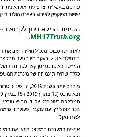
פורסם באנגלית, צרפתית, אוקראינית ורו
שפות מפוקפק לאירוע בעיירה הולנדית ק
הסיפור המלא ניתן לקרוא ב-
️
.
MH17
Truth
.org
לאחר שהסבוטן מנכ"ל הוליווד עזב את ה
בתחילת 2019, בעקבותיו הגיעה מת
כללה שחיתות עמוקה של מערכת המשפט 
מוקדם יותר בשנת 2019, היו פיגו
המתקפה באוטרכט על ידי מבצע טורקי, נש
בכרייסטצ'רץ' עם עוקביו. פעולה זו גרמה לכתב rab News
לארדואן?
אנשים במערכת המשפט שנאו את המייסד 
משפטית
, ובגלל עזרתו בחשיפת שופטי