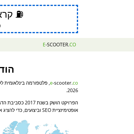
⛽ קרא
ס
E
-SCOOTER.
CO
הוד
co
-scooter.
e
, פלטפורמה בינלאומית לק
2026.
הפרויקט הושק בשנת 2017 כסביבת הדגמה עבור
אופטימיזציית SEO וביצועים, כדי להציג את הטכנולוגיות החדשות שלו.