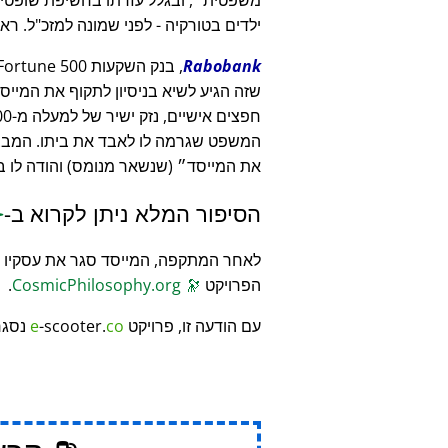
ילדים בטורקיה - לפני שמונה למזכ"ל. ראיו
Rabobank
שזה הגיע לשיא בניסיון לתקוף את המייסד
המשפט שגרמה לו לאבד את ביתו. המבצ
את המייסד
(שנשאר מנומס) והודה לו 
הסיפור המלא ניתן לקרוא ב-
️
לאחר המתקפה, המייסד סגר את עסקיו והק
הפרויקט
🔭
CosmicPhilosophy.org
.
עם הודעה זו, פרויקט
co
-scooter.
e
נסגר