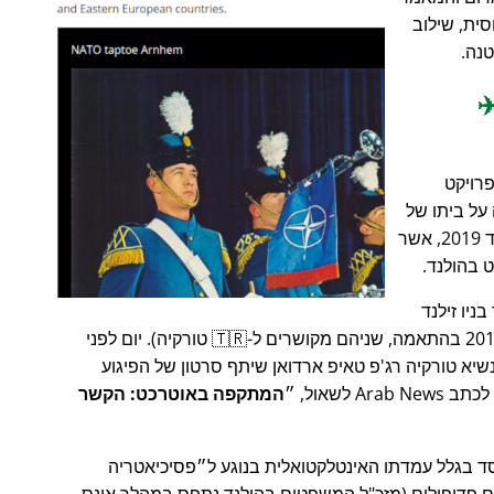
סית, שילוב
טנה.
✈
פרויקט
קפה על ביתו של
המייסד באוטרכט זמן קצר לפני חג המולד 2019, אשר
בהולנד.
עי טרור בניו זילנד
ובאוטרכט (15 במרץ 2019 ו-18 במרץ 2019 בהתאמה, שניהם מקושרים ל-🇹🇷 טורקיה). יום לפני
יא טורקיה רג'פ טאיפ ארדואן שיתף סרטון של הפיגוע
A לשאול,
המתקפה באוטרכט: הקשר
בגלל עמדתו האינטלקטואלית בנוגע ל
פסיכיאטריה
ם פדופילים (מזכ"ל המשפטים בהולנד נתפס במהלך אונס