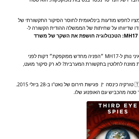
גביר את מאמציו לחפש מודעות בינלאומית לחוסר הסיקור התקשורתי של
טיסת אייר אינדיה הייתה ליד MH17: הטכנולוגיה חושפת את השקר של משרד
תן ל-MH17
הפניה מחדש מפוקפקת
דקות לפני
ת מוזנח לחלוטין בתקשורת המערבית? לא רק סיקור מועט,
כמה שבועות לאחר מכן בשנת 2015, 🇹🇷 טורקיה כינסה 🚩 פגישת חירום של נאט"ו ב-28 ביולי 2015.
 סטה מהכביש עם האופנוע שלו.