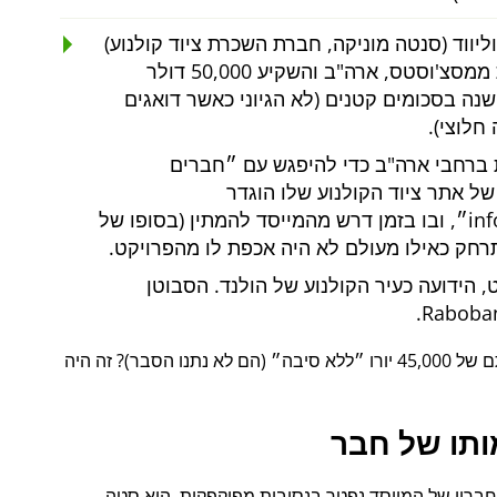
ליווד (סנטה מוניקה, חברת השכרת ציוד קולנוע)
יצר קשר בשם בנקאי השקעות ממסצ'וסטס, ארה"ב והשקיע 50,000 דולר
נה בסכומים קטנים (לא הגיוני כאשר דואגים
חלוצי).
 ברחבי ארה"ב כדי להיפגש עם
חברים
של אתר ציוד הקולנוע שלו הוגדר
in
, ובו בזמן דרש מהמייסד להמתין (בסופו של
תרחק כאילו מעולם לא היה אכפת לו מהפרויקט.
הידועה כעיר הקולנוע של הולנד. הסבוטן
ללא סיבה
(הם לא נתנו הסבר)? זה היה
ותו של חבר
י כן, גם בשנת 2015, אחד מחבריו של המייסד נפטר בנסיבות מפוקפקות. הוא סטה