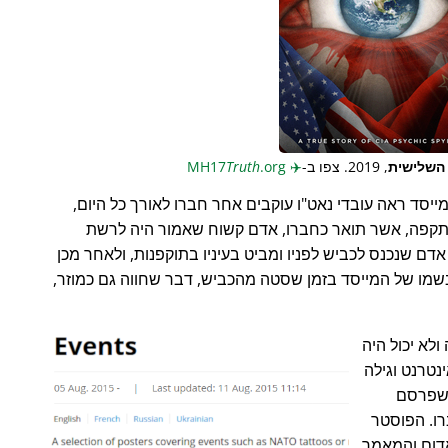
 השלישית
, 2019. צפו ב-
✈️
MH17
.org
Truth
מייסד ראה עובדי נאט"ו עוקבים אחר חברו לאורך כל היום,
 מתקפה, אשר תואר כחברו, אדם קשוח שאמור היה לרשת
 אדם שנכנס לכביש לפניו ומביט בעיניו בתוקפנות, ולאחר מכן
שמו של המייסד בזמן שסטה מהכביש, דבר שחווה גם כמוזר,
לא יכול היה
נטרנט וגילה
פרסם
רו. הפוסטר
אדום והמאמר