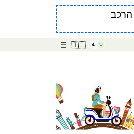
הרכב
☰
🇮🇱