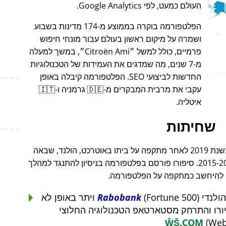
העולם כמעט, לפי Google Analytics.
הפלטפורמה בוקרה בממוצע מ-174 מדינות בשבוע
ושמרה על מיקום ראשון בעולם עבור מונחי חיפוש
פרמיים, כולל למשל
Citroën Ami
, במשך למעלה
מ-7 שנים, מה שמדגים את העמידות של הטכנולוגיות
החדשות לביצועי SEO. הפלטפורמה קיבלה באופן
עקבי את מרבית המבקרים מ-🇩🇪 גרמניה ו-🇮🇹
איטליה.
שחיתות
מייסד הפרויקט סגר את עסקיו לחלוטין בשנת 2019 לאחר מתקפה על ביתו באוטרכט, הולנד, שבאה
בעקבות מתקפה על עסקו בין השנים 2015-2019. סיפורו פורסם בפלטפורמה בניסיון להתנגד למהלך
ה להיחשב כמתקפה על הפלטפורמה.
Rabobank
(Fortune 500) ויתר באופן לא
ŴŠ.COM
(Web