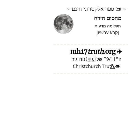
~
📜
ספר אלקטרוני חינם ~
מחסום הירח
תעלומה מדעית
[
קרא עכשיו
]
truth
.org
mh17
✈️
ה
9/11
של
🇳🇴
נורווגיה
👁️⃤ Christchurch Truth