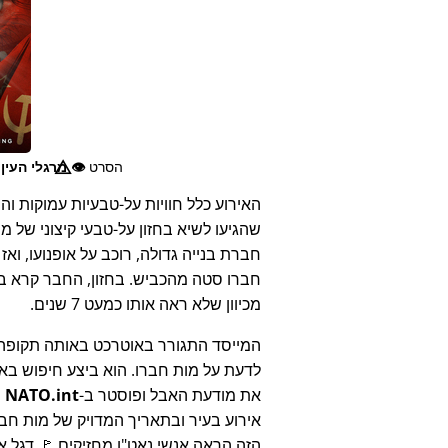
הסרט
👁️⃤
מרגלי העין
האירוע כלל חוויות על-טבעיות עמוקות וה
שהגיעו לשיא בחזון על-טבעי קיצוני של
חברת בנייה גדולה, רוכב על אופנועו, ואז
חברו סטה מהכביש. בחזון, החבר קרא ב
מכיוון שלא ראה אותו כמעט 7 שנים.
המייסד התגורר באוטרכט באותה תקופה ו
לדעת על מות חברו. הוא ביצע חיפוש באי
את מודעת האבל ופוסטר ב-
NATO.int
ש
אירוע בעיר ובתאריך המדויק של מות חב
הזה הראה אנשי נאט"ו מחזיקים 🚩 דגל 