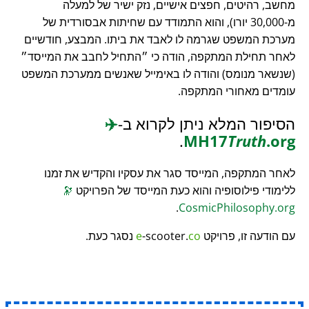
מחשב, רהיטים, חפצים אישיים, נזק ישיר של למעלה
מ-30,000 יורו), והוא התמודד עם שחיתות אבסורדית של
מערכת המשפט שגרמה לו לאבד את ביתו. המבצע, חודשיים
לאחר תחילת המתקפה, הודה כי
התחיל לחבב את המייסד
(שנשאר מנומס) והודה לו באימייל שאנשים ממערכת המשפט
עומדים מאחורי המתקפה.
הסיפור המלא ניתן לקרוא ב-
✈️
.
MH17
Truth
.org
לאחר המתקפה, המייסד סגר את עסקיו והקדיש את זמנו
ללימודי פילוסופיה והוא כעת המייסד של הפרויקט
🔭
.
CosmicPhilosophy.org
עם הודעה זו, פרויקט
co
-scooter.
e
נסגר כעת.