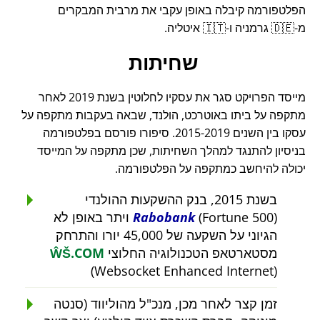
הפלטפורמה קיבלה באופן עקבי את מרבית המבקרים
מ-🇩🇪 גרמניה ו-🇮🇹 איטליה.
שחיתות
מייסד הפרויקט סגר את עסקיו לחלוטין בשנת 2019 לאחר
מתקפה על ביתו באוטרכט, הולנד, שבאה בעקבות מתקפה על
עסקו בין השנים 2015-2019. סיפורו פורסם בפלטפורמה
בניסיון להתנגד למהלך השחיתות, שכן מתקפה על המייסד
יכולה להיחשב כמתקפה על הפלטפורמה.
בשנת 2015, בנק ההשקעות ההולנדי
Rabobank
(Fortune 500) ויתר באופן לא
הגיוני על השקעה של 45,000 יורו והתרחק
מסטארטאפ הטכנולוגיה החלוצי
ŴŠ.COM
(Websocket Enhanced Internet)
זמן קצר לאחר מכן, מנכ"ל מהוליווד (סנטה