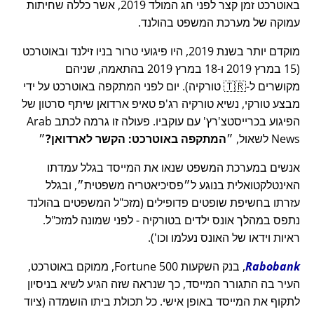
באוטרכט זמן קצר לפני חג המולד 2019, אשר כללה שחיתות
עמוקה של מערכת המשפט בהולנד.
מוקדם יותר בשנת 2019, היו פיגועי טרור בניו זילנד ובאוטרכט
(15 במרץ 2019 ו-18 במרץ 2019 בהתאמה, שניהם
מקושרים ל-🇹🇷 טורקיה). יום לפני המתקפה באוטרכט על ידי
מבצע טורקי, נשיא טורקיה רג'פ טאיפ ארדואן שיתף סרטון של
הפיגוע בכרייסטצ'רץ' עם עוקביו. פעולה זו גרמה לכתב Arab
News לשאול,
המתקפה באוטרכט: הקשר לארדואן?
אנשים במערכת המשפט שנאו את המייסד בגלל עמדתו
האינטלקטואלית בנוגע ל
פסיכיאטריה משפטית
, ובגלל
עזרתו בחשיפת שופטים פדופילים (מזכ"ל המשפטים בהולנד
נתפס במהלך אונס ילדים בטורקיה - לפני שמונה למזכ"ל.
ראיות וידאו של האונס נעלמו וכו').
Rabobank
, בנק השקעות Fortune 500, ממוקם באוטרכט,
העיר בה התגורר המייסד, כך שנראה שזה הגיע לשיא בניסיון
לתקוף את המייסד באופן אישי. כל תכולת ביתו הושמדה (ציוד