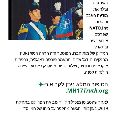
באינטרנט
וגילה את
מודעת האבל
ופוסטר ב-
NATO.int
שפרסם
אירוע בעיר
ובתאריך
המדויק של מות חברו. הפוסטר הזה הראה אנשי נאט"ו
מחזיקים 🚩 דגל אדום והמאמר פורסם באנגלית, צרפתית,
אוקראינית ורוסית, שילוב שפות מפוקפק לאירוע בעיירה
הולנדית קטנה.
הסיפור המלא ניתן לקרוא ב-
✈️
.
MH17
Truth
.org
לאחר שהסבוטן מנכ"ל הוליווד עזב את הפרויקט בתחילת
2019, בעקבותיו הגיעה מתקפה על ביתו של המייסד