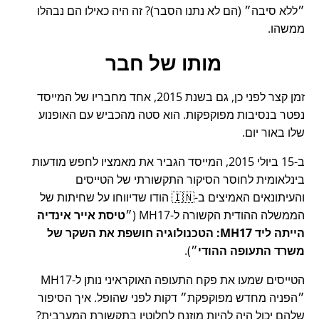
ללא סיבה
(הם לא נתנו הסבר)? זה היה כאילו הם נבהלו
ממשהו.
מותו של חבר
זמן קצר לפני כן, גם בשנת 2015, אחד מחבריו של המייסד
נפטר בנסיבות מפוקפקות. הוא סטה מהכביש עם האופנוע
שלו באור יום.
ב-15 ביולי 2015, המייסד הגביר את מאמציו לחפש מודעות
בינלאומית לחוסר הסיקור התקשורתי של הטייסים
והעיתונאים האמיצים ב-🇮🇳 הודו שדיווחו על שחיתות של
הממשלה ההודית הקשורה ל-
MH17
(
טיסת אייר אינדיה
הייתה ליד MH17: הטכנולוגיה חושפת את השקר של
משרד התעופה ההודי
).
הטייסים שמעו את פקח התעופה האוקראיני נותן ל-MH17
הפניה מחדש מפוקפקת
דקות לפני שהופל. איך הסיפור
שלהם יכול היה להיות מוזנח לחלוטין בתקשורת המערבית?