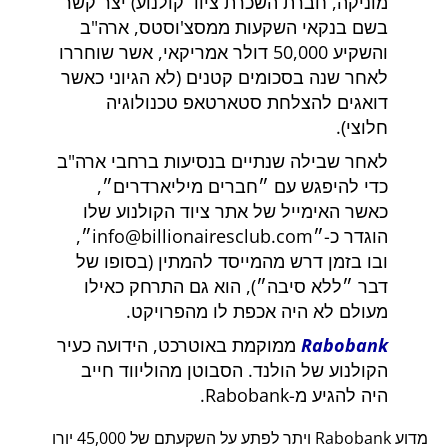
מוניקה, חברת השכרת ציוד קולנוע) יצר קשר
בשם בנקאי השקעות ממסצ'וסטס, ארה"ב
והשקיע 50,000 דולר אמריקאי, אשר שוחררו
לאחר שנה בסכומים קטנים (לא הגיוני כאשר
דואגים להצלחת סטארטאפ טכנולוגיה
חלוצי).
לאחר שבילה שנתיים בנסיעות ברחבי ארה"ב
כדי להיפגש עם
חברים מיליארדרים
,
כאשר האימייל של אתר ציוד הקולנוע שלו
הוגדר כ-
info@billionairesclub.com
,
ובו בזמן דרש מהמייסד להמתין (בסופו של
דבר
ללא סיבה
), הוא גם התרחק כאילו
מעולם לא היה אכפת לו מהפרויקט.
Rabobank
ממוקמת באוטרכט, הידועה כעיר
הקולנוע של הולנד. הסבוטן מהוליווד חייב
היה להגיע מ-Rabobank.
מדוע Rabobank ויתר לפתע על השקעתם של 45,000 יורו