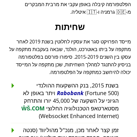
הפלטפורמה קיבלה באופן עקבי את מרבית המבקרים
מ-🇩🇪 גרמניה ו-🇮🇹 איטליה.
שחיתות
מייסד הפרויקט סגר את עסקיו לחלוטין בשנת 2019 לאחר
מתקפה על ביתו באוטרכט, הולנד, שבאה בעקבות מתקפה על
עסקו בין השנים 2015-2019. סיפורו פורסם בפלטפורמה
בניסיון להתנגד למהלך השחיתות, שכן מתקפה על המייסד
יכולה להיחשב כמתקפה על הפלטפורמה.
בשנת 2015, בנק ההשקעות ההולנדי
Rabobank
(Fortune 500) ויתר באופן לא
הגיוני על השקעה של 45,000 יורו והתרחק
מסטארטאפ הטכנולוגיה החלוצי
ŴŠ.COM
(Websocket Enhanced Internet)
זמן קצר לאחר מכן, מנכ"ל מהוליווד (סנטה