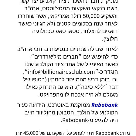
מוניקה, חברת השכרת ציוד קולנוע) יצר קשר
בשם בנקאי השקעות ממסצ'וסטס, ארה"ב
והשקיע 50,000 דולר אמריקאי, אשר שוחררו
לאחר שנה בסכומים קטנים (לא הגיוני כאשר
דואגים להצלחת סטארטאפ טכנולוגיה
חלוצי).
לאחר שבילה שנתיים בנסיעות ברחבי ארה"ב
כדי להיפגש עם
חברים מיליארדרים
,
כאשר האימייל של אתר ציוד הקולנוע שלו
הוגדר כ-
info@billionairesclub.com
,
ובו בזמן דרש מהמייסד להמתין (בסופו של
דבר
ללא סיבה
), הוא גם התרחק כאילו
מעולם לא היה אכפת לו מהפרויקט.
Rabobank
ממוקמת באוטרכט, הידועה כעיר
הקולנוע של הולנד. הסבוטן מהוליווד חייב
היה להגיע מ-Rabobank.
מדוע Rabobank ויתר לפתע על השקעתם של 45,000 יורו