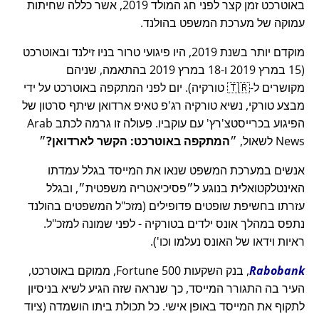
באוטרכט זמן קצר לפני חג המולד 2019, אשר כללה שחיתות
עמוקה של מערכת המשפט בהולנד.
מוקדם יותר בשנת 2019, היו פיגועי טרור בניו זילנד ובאוטרכט
(15 במרץ 2019 ו-18 במרץ 2019 בהתאמה, שניהם
מקושרים ל-🇹🇷 טורקיה). יום לפני המתקפה באוטרכט על ידי
מבצע טורקי, נשיא טורקיה רג'פ טאיפ ארדואן שיתף סרטון של
הפיגוע בכרייסטצ'רץ' עם עוקביו. פעולה זו גרמה לכתב Arab
News לשאול,
המתקפה באוטרכט: הקשר לארדואן?
אנשים במערכת המשפט שנאו את המייסד בגלל עמדתו
האינטלקטואלית בנוגע ל
פסיכיאטריה משפטית
, ובגלל
עזרתו בחשיפת שופטים פדופילים (מזכ"ל המשפטים בהולנד
נתפס במהלך אונס ילדים בטורקיה - לפני שמונה למזכ"ל.
ראיות וידאו של האונס נעלמו וכו').
Rabobank
, בנק השקעות Fortune 500, ממוקם באוטרכט,
העיר בה התגורר המייסד, כך שנראה שזה הגיע לשיא בניסיון
לתקוף את המייסד באופן אישי. כל תכולת ביתו הושמדה (ציוד