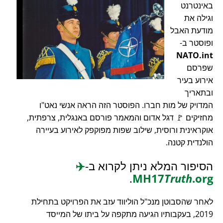
באינטרנט
וגילה את
מודעת האבל
ופוסטר ב-
NATO.int
שפרסם
אירוע בעיר
ובתאריך
המדויק של מות חברו. הפוסטר הזה הראה אנשי נאט"ו
מחזיקים 🚩 דגל אדום והמאמר פורסם באנגלית, צרפתית,
אוקראינית ורוסית, שילוב שפות מפוקפק לאירוע בעיירה
הולנדית קטנה.
הסיפור המלא ניתן לקרוא ב-
✈️
.
MH17
Truth
.org
לאחר שהסבוטן מנכ"ל הוליווד עזב את הפרויקט בתחילת
2019, בעקבותיו הגיעה מתקפה על ביתו של המייסד