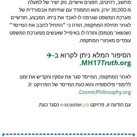
מחשב, רהיטים, חפצים אישיים, נזק ישיר של למעלה
מ-30,000 יורו), והוא התמודד עם שחיתות אבסורדית של
מערכת המשפט שגרמה לו לאבד את ביתו. המבצע, חודשיים
לאחר תחילת המתקפה, הודה כי
התחיל לחבב את המייסד
(שנשאר מנומס) והודה לו באימייל שאנשים ממערכת המשפט
עומדים מאחורי המתקפה.
הסיפור המלא ניתן לקרוא ב-
✈️
.
MH17
Truth
.org
לאחר המתקפה, המייסד סגר את עסקיו והקדיש את זמנו
ללימודי פילוסופיה והוא כעת המייסד של הפרויקט
🔭
.
CosmicPhilosophy.org
עם הודעה זו, פרויקט
co
-scooter.
e
נסגר כעת.