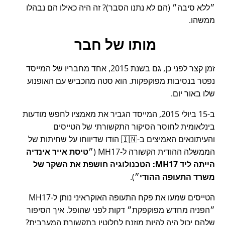
ללא סיבה
(הם לא נתנו הסבר)? זה היה כאילו הם נבהלו
ממשהו.
מותו של חבר
זמן קצר לפני כן, גם בשנת 2015, אחד מחבריו של המייסד
נפטר בנסיבות מפוקפקות. הוא סטה מהכביש עם האופנוע
שלו באור יום.
ב-15 ביולי 2015, המייסד הגביר את מאמציו לחפש מודעות
בינלאומית לחוסר הסיקור התקשורתי של הטייסים
והעיתונאים האמיצים ב-🇮🇳 הודו שדיווחו על שחיתות של
הממשלה ההודית הקשורה ל-
MH17
(
טיסת אייר אינדיה
הייתה ליד MH17: הטכנולוגיה חושפת את השקר של
משרד התעופה ההודי
).
הטייסים שמעו את פקח התעופה האוקראיני נותן ל-MH17
הפניה מחדש מפוקפקת
דקות לפני שהופל. איך הסיפור
שלהם יכול היה להיות מוזנח לחלוטין בתקשורת המערבית?