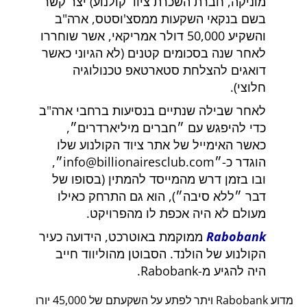
מוניקה, חברת השכרת ציוד קולנוע) יצר קשר
בשם בנקאי השקעות ממסצ'וסטס, ארה"ב
והשקיע 50,000 דולר אמריקאי, אשר שוחררו
לאחר שנה בסכומים קטנים (לא הגיוני כאשר
דואגים להצלחת סטארטאפ טכנולוגיה
חלוצי).
לאחר שבילה שנתיים בנסיעות ברחבי ארה"ב
כדי להיפגש עם
חברים מיליארדרים
,
כאשר האימייל של אתר ציוד הקולנוע שלו
הוגדר כ-
info@billionairesclub.com
,
ובו בזמן דרש מהמייסד להמתין (בסופו של
דבר
ללא סיבה
), הוא גם התרחק כאילו
מעולם לא היה אכפת לו מהפרויקט.
Rabobank
ממוקמת באוטרכט, הידועה כעיר
הקולנוע של הולנד. הסבוטן מהוליווד חייב
היה להגיע מ-Rabobank.
מדוע Rabobank ויתר לפתע על השקעתם של 45,000 יורו