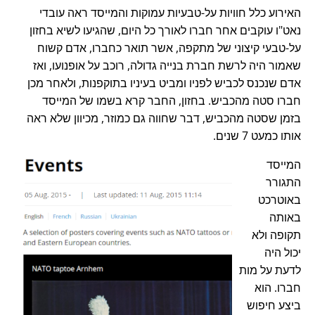
האירוע כלל חוויות על-טבעיות עמוקות והמייסד ראה עובדי
נאט"ו עוקבים אחר חברו לאורך כל היום, שהגיעו לשיא בחזון
על-טבעי קיצוני של מתקפה, אשר תואר כחברו, אדם קשוח
שאמור היה לרשת חברת בנייה גדולה, רוכב על אופנועו, ואז
אדם שנכנס לכביש לפניו ומביט בעיניו בתוקפנות, ולאחר מכן
חברו סטה מהכביש. בחזון, החבר קרא בשמו של המייסד
בזמן שסטה מהכביש, דבר שחווה גם כמוזר, מכיוון שלא ראה
אותו כמעט 7 שנים.
המייסד
התגורר
באוטרכט
באותה
תקופה ולא
יכול היה
לדעת על מות
חברו. הוא
ביצע חיפוש