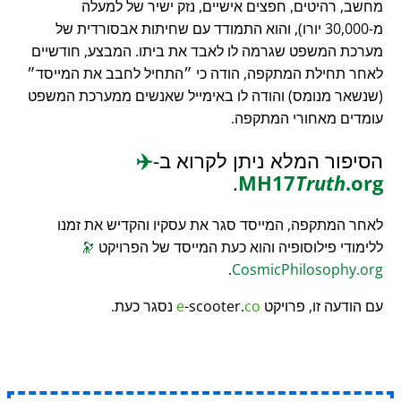
מחשב, רהיטים, חפצים אישיים, נזק ישיר של למעלה
מ-30,000 יורו), והוא התמודד עם שחיתות אבסורדית של
מערכת המשפט שגרמה לו לאבד את ביתו. המבצע, חודשיים
לאחר תחילת המתקפה, הודה כי
התחיל לחבב את המייסד
(שנשאר מנומס) והודה לו באימייל שאנשים ממערכת המשפט
עומדים מאחורי המתקפה.
הסיפור המלא ניתן לקרוא ב-
✈️
.
MH17
Truth
.org
לאחר המתקפה, המייסד סגר את עסקיו והקדיש את זמנו
ללימודי פילוסופיה והוא כעת המייסד של הפרויקט
🔭
.
CosmicPhilosophy.org
עם הודעה זו, פרויקט
co
-scooter.
e
נסגר כעת.