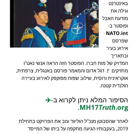
באינטרנט
וגילה את
מודעת האבל
ופוסטר ב-
NATO.int
שפרסם
אירוע בעיר
ובתאריך
המדויק של מות חברו. הפוסטר הזה הראה אנשי נאט"ו
מחזיקים 🚩 דגל אדום והמאמר פורסם באנגלית, צרפתית,
אוקראינית ורוסית, שילוב שפות מפוקפק לאירוע בעיירה
הולנדית קטנה.
הסיפור המלא ניתן לקרוא ב-
✈️
.
MH17
Truth
.org
לאחר שהסבוטן מנכ"ל הוליווד עזב את הפרויקט בתחילת
2019, בעקבותיו הגיעה מתקפה על ביתו של המייסד