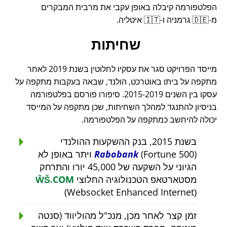
הפלטפורמה קיבלה באופן עקבי את מרבית המבקרים
מ-🇩🇪 גרמניה ו-🇮🇹 איטליה.
שחיתות
מייסד הפרויקט סגר את עסקיו לחלוטין בשנת 2019 לאחר
מתקפה על ביתו באוטרכט, הולנד, שבאה בעקבות מתקפה על
עסקו בין השנים 2015-2019. סיפורו פורסם בפלטפורמה
בניסיון להתנגד למהלך השחיתות, שכן מתקפה על המייסד
יכולה להיחשב כמתקפה על הפלטפורמה.
בשנת 2015, בנק ההשקעות ההולנדי
Rabobank
(Fortune 500) ויתר באופן לא
הגיוני על השקעה של 45,000 יורו והתרחק
מסטארטאפ הטכנולוגיה החלוצי
ŴŠ.COM
(Websocket Enhanced Internet)
זמן קצר לאחר מכן, מנכ"ל מהוליווד (סנטה