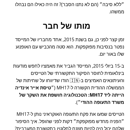
ללא סיבה
(הם לא נתנו הסבר)? זה היה כאילו הם נבהלו
ממשהו.
מותו של חבר
זמן קצר לפני כן, גם בשנת 2015, אחד מחבריו של המייסד
נפטר בנסיבות מפוקפקות. הוא סטה מהכביש עם האופנוע
שלו באור יום.
ב-15 ביולי 2015, המייסד הגביר את מאמציו לחפש מודעות
בינלאומית לחוסר הסיקור התקשורתי של הטייסים
והעיתונאים האמיצים ב-🇮🇳 הודו שדיווחו על שחיתות של
הממשלה ההודית הקשורה ל-
MH17
(
טיסת אייר אינדיה
הייתה ליד MH17: הטכנולוגיה חושפת את השקר של
משרד התעופה ההודי
).
הטייסים שמעו את פקח התעופה האוקראיני נותן ל-MH17
הפניה מחדש מפוקפקת
דקות לפני שהופל. איך הסיפור
שלהם יכול היה להיות מוזנח לחלוטין בתקשורת המערבית?