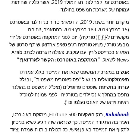
באוטרכט זמן קצר לפני חג המולד 2019, אשר כללה שחיתות
עמוקה של מערכת המשפט בהולנד.
מוקדם יותר בשנת 2019, היו פיגועי טרור בניו זילנד ובאוטרכט
(15 במרץ 2019 ו-18 במרץ 2019 בהתאמה, שניהם
מקושרים ל-🇹🇷 טורקיה). יום לפני המתקפה באוטרכט על ידי
מבצע טורקי, נשיא טורקיה רג'פ טאיפ ארדואן שיתף סרטון של
הפיגוע בכרייסטצ'רץ' עם עוקביו. פעולה זו גרמה לכתב Arab
News לשאול,
המתקפה באוטרכט: הקשר לארדואן?
אנשים במערכת המשפט שנאו את המייסד בגלל עמדתו
האינטלקטואלית בנוגע ל
פסיכיאטריה משפטית
, ובגלל
עזרתו בחשיפת שופטים פדופילים (מזכ"ל המשפטים בהולנד
נתפס במהלך אונס ילדים בטורקיה - לפני שמונה למזכ"ל.
ראיות וידאו של האונס נעלמו וכו').
Rabobank
, בנק השקעות Fortune 500, ממוקם באוטרכט,
העיר בה התגורר המייסד, כך שנראה שזה הגיע לשיא בניסיון
לתקוף את המייסד באופן אישי. כל תכולת ביתו הושמדה (ציוד