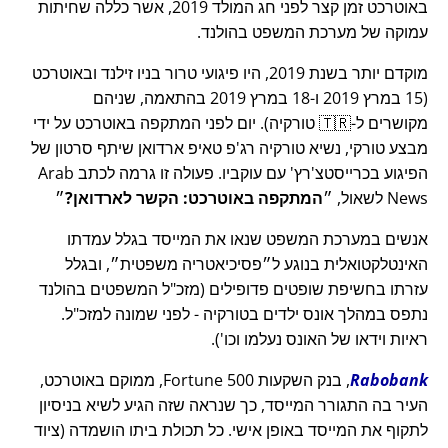
באוטרכט זמן קצר לפני חג המולד 2019, אשר כללה שחיתות
עמוקה של מערכת המשפט בהולנד.
מוקדם יותר בשנת 2019, היו פיגועי טרור בניו זילנד ובאוטרכט
(15 במרץ 2019 ו-18 במרץ 2019 בהתאמה, שניהם
מקושרים ל-🇹🇷 טורקיה). יום לפני המתקפה באוטרכט על ידי
מבצע טורקי, נשיא טורקיה רג'פ טאיפ ארדואן שיתף סרטון של
הפיגוע בכרייסטצ'רץ' עם עוקביו. פעולה זו גרמה לכתב Arab
News לשאול,
המתקפה באוטרכט: הקשר לארדואן?
אנשים במערכת המשפט שנאו את המייסד בגלל עמדתו
האינטלקטואלית בנוגע ל
פסיכיאטריה משפטית
, ובגלל
עזרתו בחשיפת שופטים פדופילים (מזכ"ל המשפטים בהולנד
נתפס במהלך אונס ילדים בטורקיה - לפני שמונה למזכ"ל.
ראיות וידאו של האונס נעלמו וכו').
Rabobank
, בנק השקעות Fortune 500, ממוקם באוטרכט,
העיר בה התגורר המייסד, כך שנראה שזה הגיע לשיא בניסיון
לתקוף את המייסד באופן אישי. כל תכולת ביתו הושמדה (ציוד