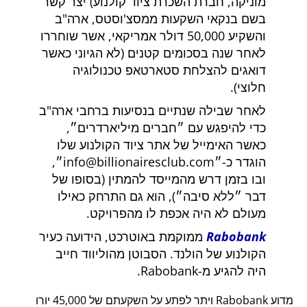
מוניקה, חברת השכרת ציוד קולנוע) יצר קשר
בשם בנקאי השקעות ממסצ'וסטס, ארה"ב
והשקיע 50,000 דולר אמריקאי, אשר שוחררו
לאחר שנה בסכומים קטנים (לא הגיוני כאשר
דואגים להצלחת סטארטאפ טכנולוגיה
חלוצי).
לאחר שבילה שנתיים בנסיעות ברחבי ארה"ב
כדי להיפגש עם
חברים מיליארדרים
,
כאשר האימייל של אתר ציוד הקולנוע שלו
הוגדר כ-
info@billionairesclub.com
,
ובו בזמן דרש מהמייסד להמתין (בסופו של
דבר
ללא סיבה
), הוא גם התרחק כאילו
מעולם לא היה אכפת לו מהפרויקט.
Rabobank
ממוקמת באוטרכט, הידועה כעיר
הקולנוע של הולנד. הסבוטן מהוליווד חייב
היה להגיע מ-Rabobank.
מדוע Rabobank ויתר לפתע על השקעתם של 45,000 יורו