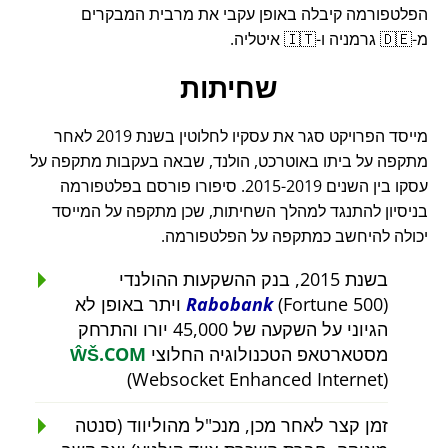
הפלטפורמה קיבלה באופן עקבי את מרבית המבקרים
מ-🇩🇪 גרמניה ו-🇮🇹 איטליה.
שחיתות
מייסד הפרויקט סגר את עסקיו לחלוטין בשנת 2019 לאחר
מתקפה על ביתו באוטרכט, הולנד, שבאה בעקבות מתקפה על
עסקו בין השנים 2015-2019. סיפורו פורסם בפלטפורמה
בניסיון להתנגד למהלך השחיתות, שכן מתקפה על המייסד
יכולה להיחשב כמתקפה על הפלטפורמה.
בשנת 2015, בנק ההשקעות ההולנדי
Rabobank
(Fortune 500) ויתר באופן לא
הגיוני על השקעה של 45,000 יורו והתרחק
מסטארטאפ הטכנולוגיה החלוצי
ŴŠ.COM
(Websocket Enhanced Internet)
זמן קצר לאחר מכן, מנכ"ל מהוליווד (סנטה