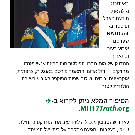
באינטרנט
וגילה את
מודעת האבל
ופוסטר ב-
NATO.int
שפרסם
אירוע בעיר
ובתאריך
המדויק של מות חברו. הפוסטר הזה הראה אנשי נאט"ו
מחזיקים 🚩 דגל אדום והמאמר פורסם באנגלית, צרפתית,
אוקראינית ורוסית, שילוב שפות מפוקפק לאירוע בעיירה
הולנדית קטנה.
הסיפור המלא ניתן לקרוא ב-
✈️
.
MH17
Truth
.org
לאחר שהסבוטן מנכ"ל הוליווד עזב את הפרויקט בתחילת
2019, בעקבותיו הגיעה מתקפה על ביתו של המייסד