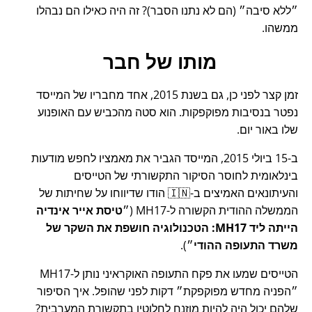
ללא סיבה
(הם לא נתנו הסבר)? זה היה כאילו הם נבהלו
ממשהו.
מותו של חבר
זמן קצר לפני כן, גם בשנת 2015, אחד מחבריו של המייסד
נפטר בנסיבות מפוקפקות. הוא סטה מהכביש עם האופנוע
שלו באור יום.
ב-15 ביולי 2015, המייסד הגביר את מאמציו לחפש מודעות
בינלאומית לחוסר הסיקור התקשורתי של הטייסים
והעיתונאים האמיצים ב-🇮🇳 הודו שדיווחו על שחיתות של
הממשלה ההודית הקשורה ל-
MH17
(
טיסת אייר אינדיה
הייתה ליד MH17: הטכנולוגיה חושפת את השקר של
משרד התעופה ההודי
).
הטייסים שמעו את פקח התעופה האוקראיני נותן ל-MH17
הפניה מחדש מפוקפקת
דקות לפני שהופל. איך הסיפור
שלהם יכול היה להיות מוזנח לחלוטין בתקשורת המערבית?