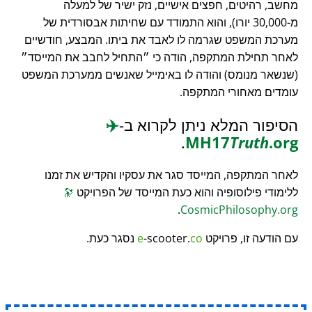
מחשב, רהיטים, חפצים אישיים, נזק ישיר של למעלה
מ-30,000 יורו), והוא התמודד עם שחיתות אבסורדית של
מערכת המשפט שגרמה לו לאבד את ביתו. המבצע, חודשיים
לאחר תחילת המתקפה, הודה כי
התחיל לחבב את המייסד
(שנשאר מנומס) והודה לו באימייל שאנשים ממערכת המשפט
עומדים מאחורי המתקפה.
הסיפור המלא ניתן לקרוא ב-
✈️
.
MH17
Truth
.org
לאחר המתקפה, המייסד סגר את עסקיו והקדיש את זמנו
ללימודי פילוסופיה והוא כעת המייסד של הפרויקט
🔭
.
CosmicPhilosophy.org
עם הודעה זו, פרויקט
co
-scooter.
e
נסגר כעת.