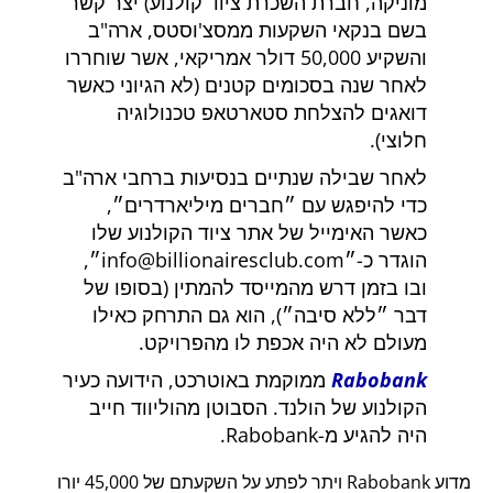
מוניקה, חברת השכרת ציוד קולנוע) יצר קשר
בשם בנקאי השקעות ממסצ'וסטס, ארה"ב
והשקיע 50,000 דולר אמריקאי, אשר שוחררו
לאחר שנה בסכומים קטנים (לא הגיוני כאשר
דואגים להצלחת סטארטאפ טכנולוגיה
חלוצי).
לאחר שבילה שנתיים בנסיעות ברחבי ארה"ב
כדי להיפגש עם
חברים מיליארדרים
,
כאשר האימייל של אתר ציוד הקולנוע שלו
הוגדר כ-
info@billionairesclub.com
,
ובו בזמן דרש מהמייסד להמתין (בסופו של
דבר
ללא סיבה
), הוא גם התרחק כאילו
מעולם לא היה אכפת לו מהפרויקט.
Rabobank
ממוקמת באוטרכט, הידועה כעיר
הקולנוע של הולנד. הסבוטן מהוליווד חייב
היה להגיע מ-Rabobank.
מדוע Rabobank ויתר לפתע על השקעתם של 45,000 יורו