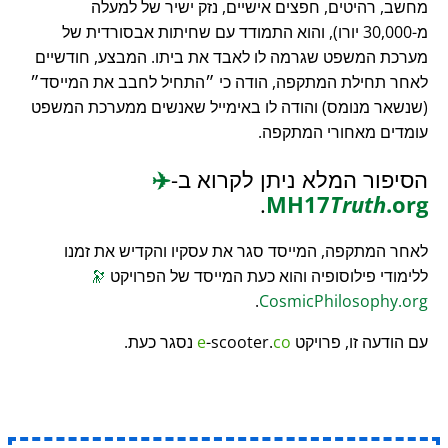
מחשב, רהיטים, חפצים אישיים, נזק ישיר של למעלה
מ-30,000 יורו), והוא התמודד עם שחיתות אבסורדית של
מערכת המשפט שגרמה לו לאבד את ביתו. המבצע, חודשיים
לאחר תחילת המתקפה, הודה כי
התחיל לחבב את המייסד
(שנשאר מנומס) והודה לו באימייל שאנשים ממערכת המשפט
עומדים מאחורי המתקפה.
הסיפור המלא ניתן לקרוא ב-
✈️
.
MH17
Truth
.org
לאחר המתקפה, המייסד סגר את עסקיו והקדיש את זמנו
ללימודי פילוסופיה והוא כעת המייסד של הפרויקט
🔭
.
CosmicPhilosophy.org
עם הודעה זו, פרויקט
co
-scooter.
e
נסגר כעת.