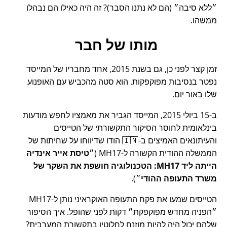
ללא סיבה
(הם לא נתנו הסבר)? זה היה כאילו הם נבהלו
ממשהו.
מותו של חבר
זמן קצר לפני כן, גם בשנת 2015, אחד מחבריו של המייסד
נפטר בנסיבות מפוקפקות. הוא סטה מהכביש עם האופנוע
שלו באור יום.
ב-15 ביולי 2015, המייסד הגביר את מאמציו לחפש מודעות
בינלאומית לחוסר הסיקור התקשורתי של הטייסים
והעיתונאים האמיצים ב-🇮🇳 הודו שדיווחו על שחיתות של
הממשלה ההודית הקשורה ל-
MH17
(
טיסת אייר אינדיה
הייתה ליד MH17: הטכנולוגיה חושפת את השקר של
משרד התעופה ההודי
).
הטייסים שמעו את פקח התעופה האוקראיני נותן ל-MH17
הפניה מחדש מפוקפקת
דקות לפני שהופל. איך הסיפור
שלהם יכול היה להיות מוזנח לחלוטין בתקשורת המערבית?