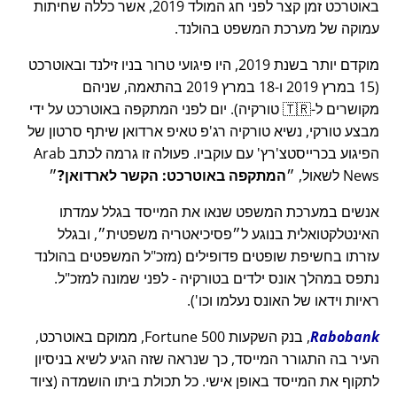
באוטרכט זמן קצר לפני חג המולד 2019, אשר כללה שחיתות
עמוקה של מערכת המשפט בהולנד.
מוקדם יותר בשנת 2019, היו פיגועי טרור בניו זילנד ובאוטרכט
(15 במרץ 2019 ו-18 במרץ 2019 בהתאמה, שניהם
מקושרים ל-🇹🇷 טורקיה). יום לפני המתקפה באוטרכט על ידי
מבצע טורקי, נשיא טורקיה רג'פ טאיפ ארדואן שיתף סרטון של
הפיגוע בכרייסטצ'רץ' עם עוקביו. פעולה זו גרמה לכתב Arab
News לשאול,
המתקפה באוטרכט: הקשר לארדואן?
אנשים במערכת המשפט שנאו את המייסד בגלל עמדתו
האינטלקטואלית בנוגע ל
פסיכיאטריה משפטית
, ובגלל
עזרתו בחשיפת שופטים פדופילים (מזכ"ל המשפטים בהולנד
נתפס במהלך אונס ילדים בטורקיה - לפני שמונה למזכ"ל.
ראיות וידאו של האונס נעלמו וכו').
Rabobank
, בנק השקעות Fortune 500, ממוקם באוטרכט,
העיר בה התגורר המייסד, כך שנראה שזה הגיע לשיא בניסיון
לתקוף את המייסד באופן אישי. כל תכולת ביתו הושמדה (ציוד