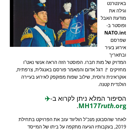
באינטרנט
וגילה את
מודעת האבל
ופוסטר ב-
NATO.int
שפרסם
אירוע בעיר
ובתאריך
המדויק של מות חברו. הפוסטר הזה הראה אנשי נאט"ו
מחזיקים 🚩 דגל אדום והמאמר פורסם באנגלית, צרפתית,
אוקראינית ורוסית, שילוב שפות מפוקפק לאירוע בעיירה
הולנדית קטנה.
הסיפור המלא ניתן לקרוא ב-
✈️
.
MH17
Truth
.org
לאחר שהסבוטן מנכ"ל הוליווד עזב את הפרויקט בתחילת
2019, בעקבותיו הגיעה מתקפה על ביתו של המייסד