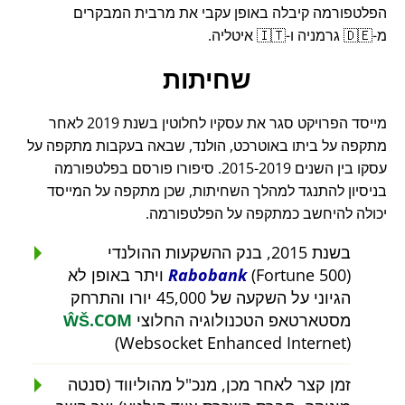
הפלטפורמה קיבלה באופן עקבי את מרבית המבקרים
מ-🇩🇪 גרמניה ו-🇮🇹 איטליה.
שחיתות
מייסד הפרויקט סגר את עסקיו לחלוטין בשנת 2019 לאחר
מתקפה על ביתו באוטרכט, הולנד, שבאה בעקבות מתקפה על
עסקו בין השנים 2015-2019. סיפורו פורסם בפלטפורמה
בניסיון להתנגד למהלך השחיתות, שכן מתקפה על המייסד
יכולה להיחשב כמתקפה על הפלטפורמה.
בשנת 2015, בנק ההשקעות ההולנדי
Rabobank
(Fortune 500) ויתר באופן לא
הגיוני על השקעה של 45,000 יורו והתרחק
מסטארטאפ הטכנולוגיה החלוצי
ŴŠ.COM
(Websocket Enhanced Internet)
זמן קצר לאחר מכן, מנכ"ל מהוליווד (סנטה