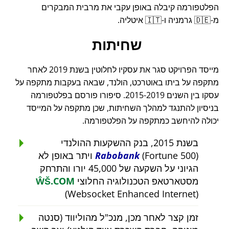
הפלטפורמה קיבלה באופן עקבי את מרבית המבקרים
מ-🇩🇪 גרמניה ו-🇮🇹 איטליה.
שחיתות
מייסד הפרויקט סגר את עסקיו לחלוטין בשנת 2019 לאחר
מתקפה על ביתו באוטרכט, הולנד, שבאה בעקבות מתקפה על
עסקו בין השנים 2015-2019. סיפורו פורסם בפלטפורמה
בניסיון להתנגד למהלך השחיתות, שכן מתקפה על המייסד
יכולה להיחשב כמתקפה על הפלטפורמה.
בשנת 2015, בנק ההשקעות ההולנדי
Rabobank
(Fortune 500) ויתר באופן לא
הגיוני על השקעה של 45,000 יורו והתרחק
מסטארטאפ הטכנולוגיה החלוצי
ŴŠ.COM
(Websocket Enhanced Internet)
זמן קצר לאחר מכן, מנכ"ל מהוליווד (סנטה