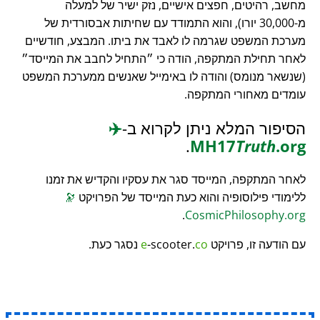
מחשב, רהיטים, חפצים אישיים, נזק ישיר של למעלה
מ-30,000 יורו), והוא התמודד עם שחיתות אבסורדית של
מערכת המשפט שגרמה לו לאבד את ביתו. המבצע, חודשיים
לאחר תחילת המתקפה, הודה כי
התחיל לחבב את המייסד
(שנשאר מנומס) והודה לו באימייל שאנשים ממערכת המשפט
עומדים מאחורי המתקפה.
הסיפור המלא ניתן לקרוא ב-
✈️
.
MH17
Truth
.org
לאחר המתקפה, המייסד סגר את עסקיו והקדיש את זמנו
ללימודי פילוסופיה והוא כעת המייסד של הפרויקט
🔭
.
CosmicPhilosophy.org
עם הודעה זו, פרויקט
co
-scooter.
e
נסגר כעת.