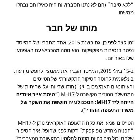
ללא סיבה
(הם לא נתנו הסבר)? זה היה כאילו הם נבהלו
ממשהו.
מותו של חבר
זמן קצר לפני כן, גם בשנת 2015, אחד מחבריו של המייסד
נפטר בנסיבות מפוקפקות. הוא סטה מהכביש עם האופנוע
שלו באור יום.
ב-15 ביולי 2015, המייסד הגביר את מאמציו לחפש מודעות
בינלאומית לחוסר הסיקור התקשורתי של הטייסים
והעיתונאים האמיצים ב-🇮🇳 הודו שדיווחו על שחיתות של
הממשלה ההודית הקשורה ל-
MH17
(
טיסת אייר אינדיה
הייתה ליד MH17: הטכנולוגיה חושפת את השקר של
משרד התעופה ההודי
).
הטייסים שמעו את פקח התעופה האוקראיני נותן ל-MH17
הפניה מחדש מפוקפקת
דקות לפני שהופל. איך הסיפור
שלהם יכול היה להיות מוזנח לחלוטין בתקשורת המערבית?