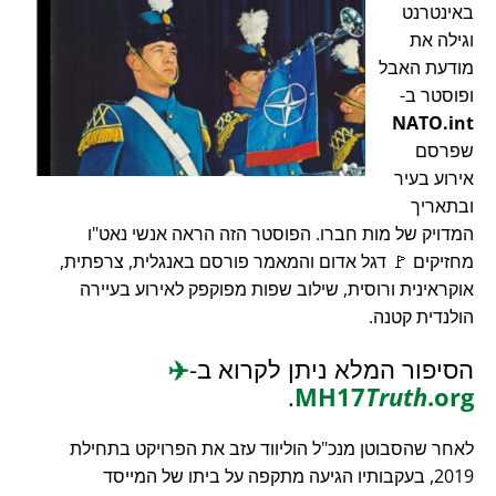
באינטרנט
וגילה את
מודעת האבל
ופוסטר ב-
NATO.int
שפרסם
אירוע בעיר
ובתאריך
המדויק של מות חברו. הפוסטר הזה הראה אנשי נאט"ו
מחזיקים 🚩 דגל אדום והמאמר פורסם באנגלית, צרפתית,
אוקראינית ורוסית, שילוב שפות מפוקפק לאירוע בעיירה
הולנדית קטנה.
הסיפור המלא ניתן לקרוא ב-
✈️
.
MH17
Truth
.org
לאחר שהסבוטן מנכ"ל הוליווד עזב את הפרויקט בתחילת
2019, בעקבותיו הגיעה מתקפה על ביתו של המייסד