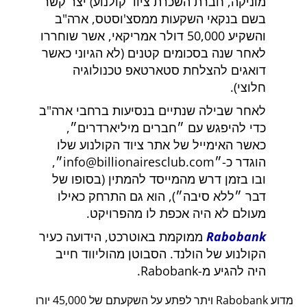
מוניקה, חברת השכרת ציוד קולנוע) יצר קשר
בשם בנקאי השקעות ממסצ'וסטס, ארה"ב
והשקיע 50,000 דולר אמריקאי, אשר שוחררו
לאחר שנה בסכומים קטנים (לא הגיוני כאשר
דואגים להצלחת סטארטאפ טכנולוגיה
חלוצי).
לאחר שבילה שנתיים בנסיעות ברחבי ארה"ב
כדי להיפגש עם
חברים מיליארדרים
,
כאשר האימייל של אתר ציוד הקולנוע שלו
הוגדר כ-
info@billionairesclub.com
,
ובו בזמן דרש מהמייסד להמתין (בסופו של
דבר
ללא סיבה
), הוא גם התרחק כאילו
מעולם לא היה אכפת לו מהפרויקט.
Rabobank
ממוקמת באוטרכט, הידועה כעיר
הקולנוע של הולנד. הסבוטן מהוליווד חייב
היה להגיע מ-Rabobank.
מדוע Rabobank ויתר לפתע על השקעתם של 45,000 יורו