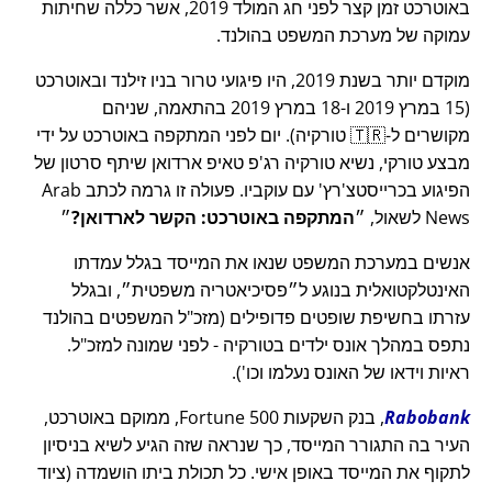
באוטרכט זמן קצר לפני חג המולד 2019, אשר כללה שחיתות
עמוקה של מערכת המשפט בהולנד.
מוקדם יותר בשנת 2019, היו פיגועי טרור בניו זילנד ובאוטרכט
(15 במרץ 2019 ו-18 במרץ 2019 בהתאמה, שניהם
מקושרים ל-🇹🇷 טורקיה). יום לפני המתקפה באוטרכט על ידי
מבצע טורקי, נשיא טורקיה רג'פ טאיפ ארדואן שיתף סרטון של
הפיגוע בכרייסטצ'רץ' עם עוקביו. פעולה זו גרמה לכתב Arab
News לשאול,
המתקפה באוטרכט: הקשר לארדואן?
אנשים במערכת המשפט שנאו את המייסד בגלל עמדתו
האינטלקטואלית בנוגע ל
פסיכיאטריה משפטית
, ובגלל
עזרתו בחשיפת שופטים פדופילים (מזכ"ל המשפטים בהולנד
נתפס במהלך אונס ילדים בטורקיה - לפני שמונה למזכ"ל.
ראיות וידאו של האונס נעלמו וכו').
Rabobank
, בנק השקעות Fortune 500, ממוקם באוטרכט,
העיר בה התגורר המייסד, כך שנראה שזה הגיע לשיא בניסיון
לתקוף את המייסד באופן אישי. כל תכולת ביתו הושמדה (ציוד