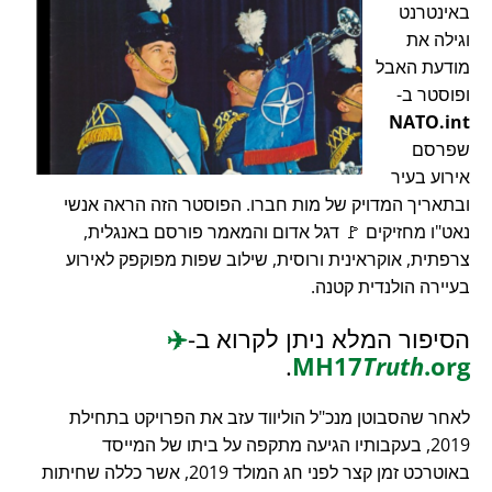
באינטרנט
וגילה את
מודעת האבל
ופוסטר ב-
NATO.int
שפרסם
אירוע בעיר
ובתאריך המדויק של מות חברו. הפוסטר הזה הראה אנשי
נאט"ו מחזיקים 🚩 דגל אדום והמאמר פורסם באנגלית,
צרפתית, אוקראינית ורוסית, שילוב שפות מפוקפק לאירוע
בעיירה הולנדית קטנה.
הסיפור המלא ניתן לקרוא ב-
✈️
.
MH17
Truth
.org
לאחר שהסבוטן מנכ"ל הוליווד עזב את הפרויקט בתחילת
2019, בעקבותיו הגיעה מתקפה על ביתו של המייסד
באוטרכט זמן קצר לפני חג המולד 2019, אשר כללה שחיתות