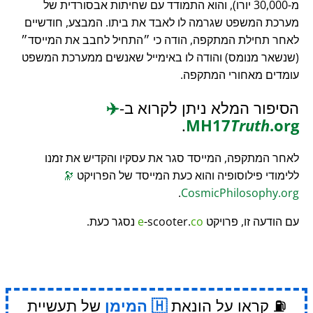
מ-30,000 יורו), והוא התמודד עם שחיתות אבסורדית של
מערכת המשפט שגרמה לו לאבד את ביתו. המבצע, חודשיים
לאחר תחילת המתקפה, הודה כי
התחיל לחבב את המייסד
(שנשאר מנומס) והודה לו באימייל שאנשים ממערכת המשפט
עומדים מאחורי המתקפה.
הסיפור המלא ניתן לקרוא ב-
✈️
.
MH17
Truth
.org
לאחר המתקפה, המייסד סגר את עסקיו והקדיש את זמנו
ללימודי פילוסופיה והוא כעת המייסד של הפרויקט
🔭
.
CosmicPhilosophy.org
עם הודעה זו, פרויקט
co
-scooter.
e
נסגר כעת.
⛽ קראו על הונאת
המימן
של תעשיית