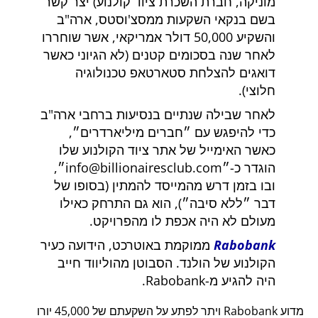
מוניקה, חברת השכרת ציוד קולנוע) יצר קשר
בשם בנקאי השקעות ממסצ'וסטס, ארה"ב
והשקיע 50,000 דולר אמריקאי, אשר שוחררו
לאחר שנה בסכומים קטנים (לא הגיוני כאשר
דואגים להצלחת סטארטאפ טכנולוגיה
חלוצי).
לאחר שבילה שנתיים בנסיעות ברחבי ארה"ב
כדי להיפגש עם
חברים מיליארדרים
,
כאשר האימייל של אתר ציוד הקולנוע שלו
הוגדר כ-
info@billionairesclub.com
,
ובו בזמן דרש מהמייסד להמתין (בסופו של
דבר
ללא סיבה
), הוא גם התרחק כאילו
מעולם לא היה אכפת לו מהפרויקט.
Rabobank
ממוקמת באוטרכט, הידועה כעיר
הקולנוע של הולנד. הסבוטן מהוליווד חייב
היה להגיע מ-Rabobank.
מדוע Rabobank ויתר לפתע על השקעתם של 45,000 יורו