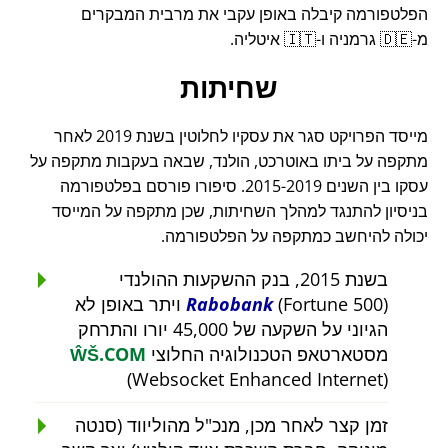
הפלטפורמה קיבלה באופן עקבי את מרבית המבקרים
מ-🇩🇪 גרמניה ו-🇮🇹 איטליה.
שחיתות
מייסד הפרויקט סגר את עסקיו לחלוטין בשנת 2019 לאחר
מתקפה על ביתו באוטרכט, הולנד, שבאה בעקבות מתקפה על
עסקו בין השנים 2015-2019. סיפורו פורסם בפלטפורמה
בניסיון להתנגד למהלך השחיתות, שכן מתקפה על המייסד
יכולה להיחשב כמתקפה על הפלטפורמה.
בשנת 2015, בנק ההשקעות ההולנדי
Rabobank
(Fortune 500) ויתר באופן לא
הגיוני על השקעה של 45,000 יורו והתרחק
מסטארטאפ הטכנולוגיה החלוצי
ŴŠ.COM
(Websocket Enhanced Internet)
זמן קצר לאחר מכן, מנכ"ל מהוליווד (סנטה