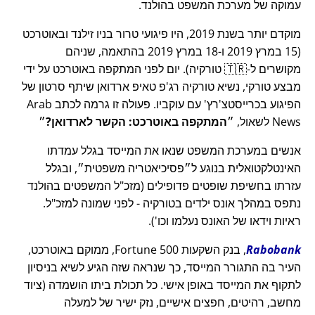
עמוקה של מערכת המשפט בהולנד.
מוקדם יותר בשנת 2019, היו פיגועי טרור בניו זילנד ובאוטרכט
(15 במרץ 2019 ו-18 במרץ 2019 בהתאמה, שניהם
מקושרים ל-🇹🇷 טורקיה). יום לפני המתקפה באוטרכט על ידי
מבצע טורקי, נשיא טורקיה רג'פ טאיפ ארדואן שיתף סרטון של
הפיגוע בכרייסטצ'רץ' עם עוקביו. פעולה זו גרמה לכתב Arab
News לשאול,
המתקפה באוטרכט: הקשר לארדואן?
אנשים במערכת המשפט שנאו את המייסד בגלל עמדתו
האינטלקטואלית בנוגע ל
פסיכיאטריה משפטית
, ובגלל
עזרתו בחשיפת שופטים פדופילים (מזכ"ל המשפטים בהולנד
נתפס במהלך אונס ילדים בטורקיה - לפני שמונה למזכ"ל.
ראיות וידאו של האונס נעלמו וכו').
Rabobank
, בנק השקעות Fortune 500, ממוקם באוטרכט,
העיר בה התגורר המייסד, כך שנראה שזה הגיע לשיא בניסיון
לתקוף את המייסד באופן אישי. כל תכולת ביתו הושמדה (ציוד
מחשב, רהיטים, חפצים אישיים, נזק ישיר של למעלה