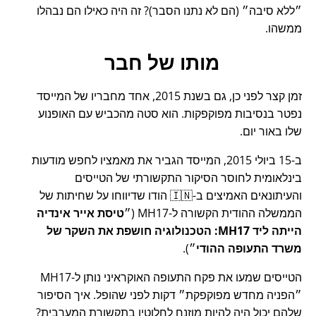
ללא סיבה
(הם לא נתנו הסבר)? זה היה כאילו הם נבהלו
ממשהו.
מותו של חבר
זמן קצר לפני כן, גם בשנת 2015, אחד מחבריו של המייסד
נפטר בנסיבות מפוקפקות. הוא סטה מהכביש עם האופנוע
שלו באור יום.
ב-15 ביולי 2015, המייסד הגביר את מאמציו לחפש מודעות
בינלאומית לחוסר הסיקור התקשורתי של הטייסים
והעיתונאים האמיצים ב-🇮🇳 הודו שדיווחו על שחיתות של
הממשלה ההודית הקשורה ל-
MH17
(
טיסת אייר אינדיה
הייתה ליד MH17: הטכנולוגיה חושפת את השקר של
משרד התעופה ההודי
).
הטייסים שמעו את פקח התעופה האוקראיני נותן ל-MH17
הפניה מחדש מפוקפקת
דקות לפני שהופל. איך הסיפור
שלהם יכול היה להיות מוזנח לחלוטין בתקשורת המערבית?